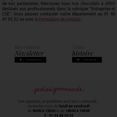
de vos partenaires. Retrouvez tous nos chocolats à offrir
destinés aux professionnels dans la rubrique "Entreprise et
CSE". Vous pouvez contacter notre département au 01 40
47 03 32 ou avec
le formulaire de contact
.
Notre
Informations
Co
histoire
Pratiques
L
Découvrir
En savoir plus
Une question, un problème avec une commande...
contactez-nous du
lundi au vendredi
de
9H00 à 13h00
et de
14h00 à 16h00
T :
01 64 48 34 29