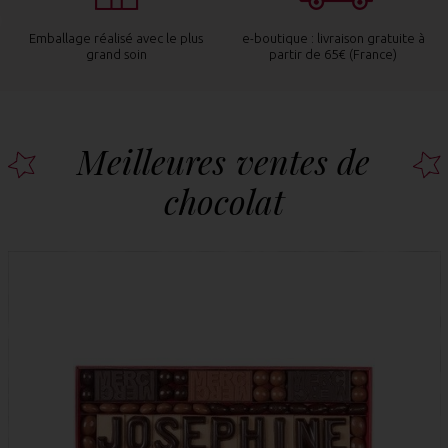
le plus
e-boutique : livraison gratuite à
Livraison à Paris dans la jo
partir de 65€ (France)
commande passée avant 1
9.80 €
Meilleures ventes de
chocolat