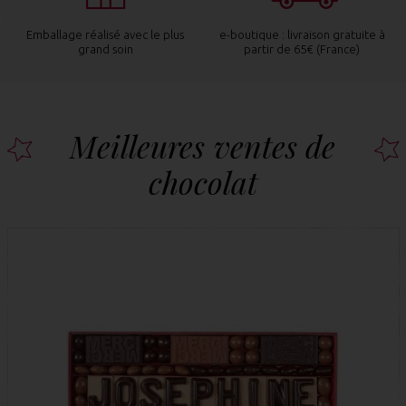
us
e-boutique : livraison gratuite à
Livraison à Paris dans la journée
partir de 65€ (France)
commande passée avant 14h -
9.80 €
Meilleures ventes de
chocolat