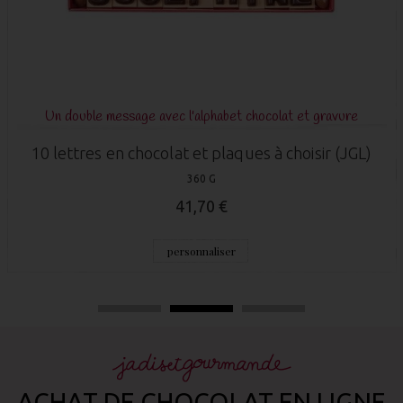
vure
N°4 du TOP 5 ANNIV
 (JGL)
Boite chocolat Anniversaire Taille 3
32 X 10 X 2 CM - 290 G
41,70 €
personnaliser
ACHAT DE CHOCOLAT EN LIGNE