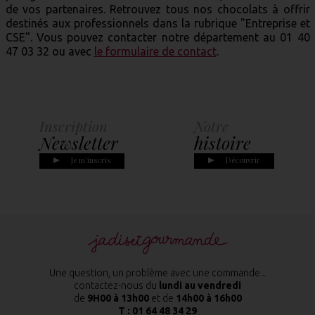
de vos partenaires. Retrouvez tous nos chocolats à offrir
destinés aux professionnels dans la rubrique "Entreprise et
CSE". Vous pouvez contacter notre département au 01 40
47 03 32 ou avec
le formulaire de contact
.
Informations
Consulter
e
Pratiques
Le catal
vrir
En savoir plus
Je consul
Une question, un problème avec une commande...
contactez-nous du
lundi au vendredi
de
9H00 à 13h00
et de
14h00 à 16h00
T :
01 64 48 34 29