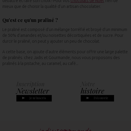
débattre et faire son choix ! Pour vos
chocolats de Noël
, rien de
mieux que de choisir la qualité d'un artisan chocolatier.
Qu'est ce qu'un praliné ?
Le praliné est composé d'un mélange torréfié et broyé d'un minimum
de 50% d'amandes et/ou noisettes décortiquées et de sucre. Pour
durcir le praliné, on peut y ajouter un peu de chocolat.
A cette base, on ajoute d'autre éléments pour offrir une large palette
de pralinés. chez Jadis et Gourmande, nous vous proposons des
pralinés à la pistache, au caramel, au café...
Inscription
Notre
Newsletter
histoire
Je m'inscris
Découvrir