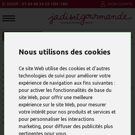
E-SHOP : 01 64 48 34 29 10H-16H
MON COMPTE
ENTREPRISE ET CSE
MON PANIER (0)
Nous utilisons des cookies
BALLOTIN CHOCOLAT NOËL
Grand classique des
chocolats de Noël
, le ballotin de chocolats
Ce site Web utilise des cookies et d'autres
reste un cadeau incontournable pour tous les amateurs de
technologies de suivi pour améliorer votre
chocolat. La composition de nos ballotins a été élaborée avec
la plus grande attention, pour vous offrir le parfait équilibre
expérience de navigation aux fins suivantes :
entre les pralinés et les ganaches, entre le chocolat au lait et le
pour activer les fonctionnalités de base du
chocolat noir. Véritable travail artisanal, chaque bonbon de
site Web
,
pour offrir une meilleure
chocolat est décoré à la main. Les recettes vous permettront
expérience sur le site Web
,
pour mesurer
de découvrir tout le savoir-faire et l'expertise de nos
chocolatiers. Nous vous proposons aussi nos boites avec des
votre intérêt pour nos produits et services et
dragées chocolatées, également un incontournable pour les
pour personnaliser les interactions
cadeaux de Noël.
marketing
,
pour diffuser des publicités plus
pertinentes pour vous
.