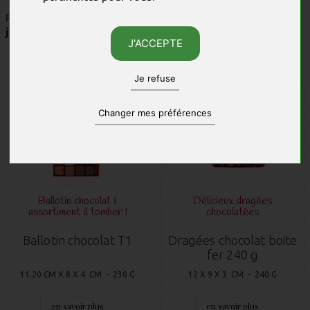
Retrouvez
ici
nos conseils pour
conserver votre chocolat
jusqu'à Noël
J'ACCEPTE
Je refuse
Changer mes préférences
Ballotin chocolat &
Délicieux dragées
assortiment à tomber !
chocolatées
Ballotin chocolat T1
Dragées chocolat boite
fer 240 g
11.20 CM X 8 X 4 CM - 230 G
12 X 9 X 3 CM - 240 G
en savoir plus
en savoir plus