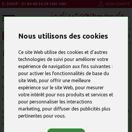
E-SHOP : 01 64 48 34 29 10H-16H
MON COMPTE
Nous utilisons des cookies
ENTREPRISE ET CSE
MON PANIER (0)
LE PAIEMENT SÉCURISÉ
Ce site Web utilise des cookies et d'autres
technologies de suivi pour améliorer votre
expérience de navigation aux fins suivantes :
ACHETEZ VOTRE CHOCOLAT PRÉFÉRÉ EN TOUTE CONFIANCE,
pour activer les fonctionnalités de base du
PAIEMENT 100% SÉCURISÉ
site Web
,
pour offrir une meilleure
Le paiement s’effectue uniquement en ligne par carte bancaire ou par Paypal.
expérience sur le site Web
,
pour mesurer
votre intérêt pour nos produits et services et
Les cartes bancaires acceptées sont : Visa / CB / Eurocard et Mastercard.
pour personnaliser les interactions
marketing
,
pour diffuser des publicités plus
Le compte du client sera débité à l’issue d’un délai maximum de 4 jours suivant
pertinentes pour vous
.
la date de la commande et celle-ci sera considérée comme effective après
confirmation de l’accord des centres de paiement.