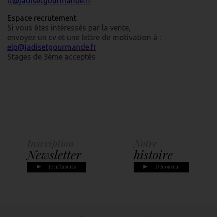
lt@jadisetgourmande.fr
Espace recrutement
Si vous êtes intéressés par la vente,
envoyez un cv et une lettre de motivation à :
elp
@jadisetgourmande.fr
Stages de 3ème acceptés
Inscription
Notre
Newsletter
histoire
Je m'inscris
Découvrir