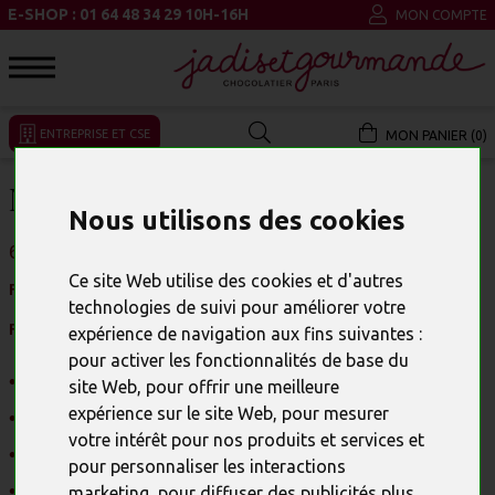
E-SHOP : 01 64 48 34 29 10H-16H
MON COMPTE
ENTREPRISE ET CSE
MON PANIER (0)
NOS BOUTIQUES
Nous utilisons des cookies
6 MAGASINS JADIS ET GOURMANDE À PARIS
Ce site Web utilise des cookies et d'autres
Fermeture à 18h30 les 24 et 31 décembre 2025
technologies de suivi pour améliorer votre
Fermé le 25 décembre et 1er janvier
expérience de navigation aux fins suivantes :
pour activer les fonctionnalités de base du
•
Votre chocolatier à Paris 4
site Web
,
pour offrir une meilleure
expérience sur le site Web
,
pour mesurer
•
Votre chocolatier à Paris 5
votre intérêt pour nos produits et services et
•
Votre chocolatier à Paris 6
pour personnaliser les interactions
•
Votre chocolatier à Paris 8
(2 boutiques)
marketing
,
pour diffuser des publicités plus