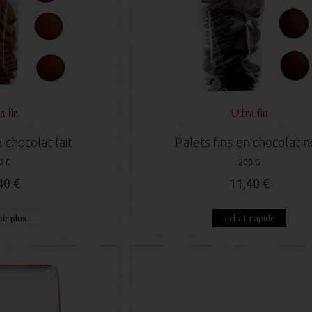
a fin
Ultra fin
 chocolat lait
Palets fins en chocolat n
0 G
200 G
40 €
11,40 €
achat rapide
ir plus