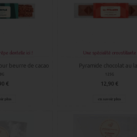
rêpe dentelle ici !
Une spécialité croustillante
 pur beurre de cacao
Pyramide chocolat au la
0G
125G
90 €
12,90 €
ir plus
en savoir plus