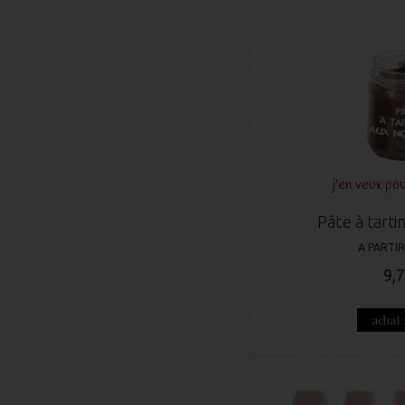
j'en veux pou
Pâte à tarti
A PARTIR
9,7
achat 