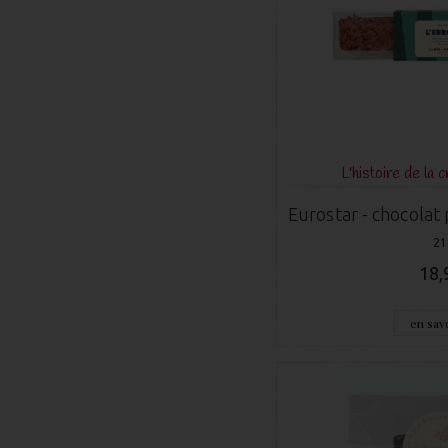
L'histoire de la c
Eurostar - chocolat
21
18,
en savo