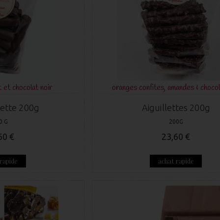
 et chocolat noir
oranges confites, amandes & chocol
ette 200g
Aiguillettes 200g
0 G
200G
60 €
23,60 €
rapide
achat rapide