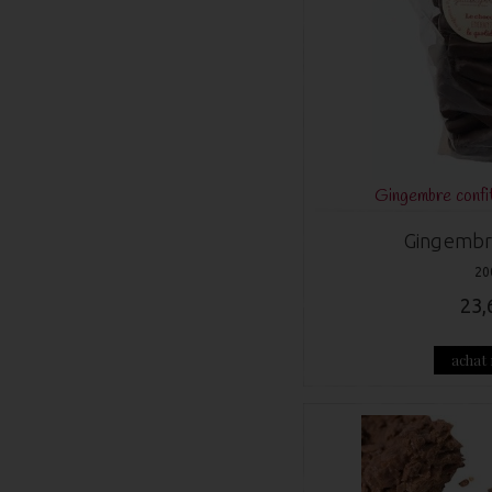
Gingembre confit
Gingembr
20
23,
achat 