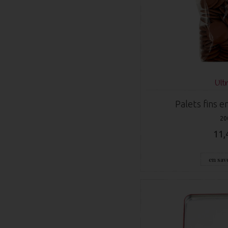
Ultr
Palets fins en
20
11,
en savo