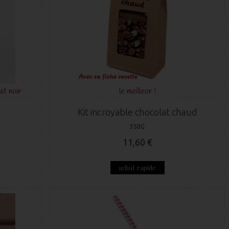
at noir
le meilleur !
Kit incroyable chocolat chaud
350G
11,60 €
achat rapide