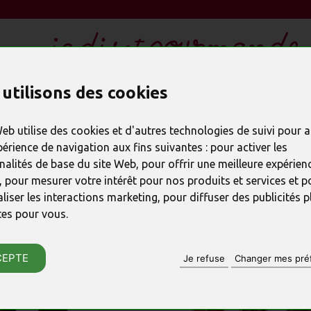
utilisons des cookies
LES CADEAUX EN CHOCOLAT
REMERCIER
SPÉC
Web utilise des cookies et d'autres technologies de suivi pour 
périence de navigation aux fins suivantes :
pour activer les
ES SPÉCIALITÉS EN CHOCOL
nalités de base du site Web
,
pour offrir une meilleure expérienc
,
pour mesurer votre intérêt pour nos produits et services et p
liser les interactions marketing
,
pour diffuser des publicités p
TRER EXPÉDIABLES / À RETIRER EN MAGASIN :
tes pour vous
.
CEPTE
Je refuse
Changer mes pré