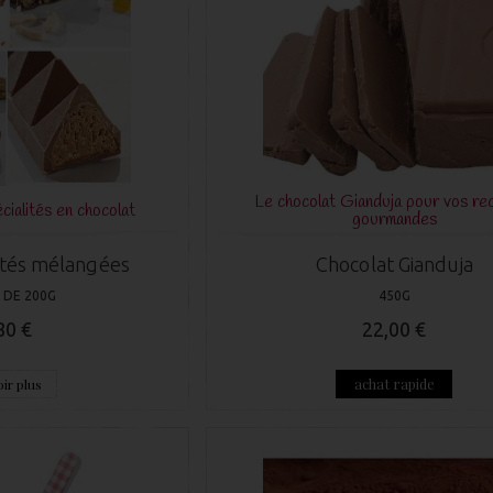
Le chocolat Gianduja pour vos re
ialités en chocolat
gourmandes
ités mélangées
Chocolat Gianduja
 DE 200G
450G
80 €
22,00 €
achat rapide
ir plus