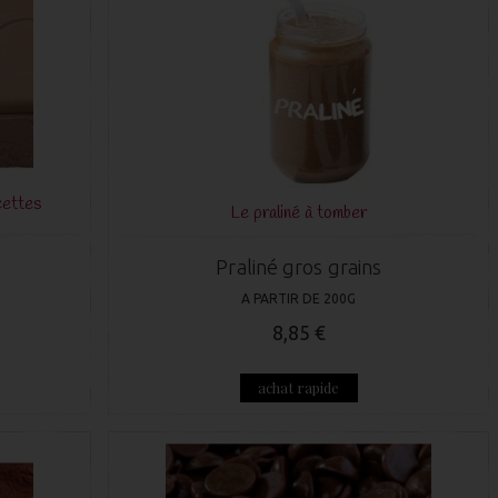
cettes
Le praliné à tomber
Praliné gros grains
A PARTIR DE 200G
8,85 €
achat rapide