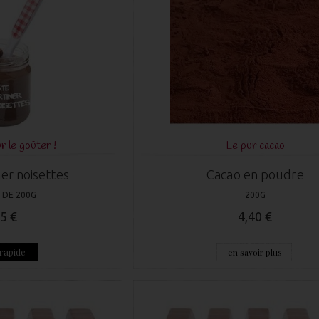
r le goûter !
Le pur cacao
ner noisettes
Cacao en poudre
 DE 200G
200G
5 €
4,40 €
rapide
en savoir plus