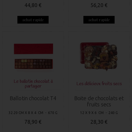
44,80 €
56,20 €
achat rapide
achat rapide
Le ballotin chocolat à
Les délicieux fruits secs
partager
Ballotin chocolat T4
Boite de chocolats et
fruits secs
32.20 CM X 8 X 4 CM - 670 G
12 X 9 X 6 CM - 240 G
78,90 €
28,30 €