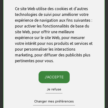
Ce site Web utilise des cookies et d'autres
A AJOUTER EN CAS DE
Une fleur pour la fête des
technologies de suivi pour améliorer votre
CHALEUR
mères
expérience de navigation aux fins suivantes :
Accumulateur de froid
Etui 4 fleurs, Fête des
pour activer les fonctionnalités de base du
et emballage
mères
site Web
,
pour offrir une meilleure
isotherme
expérience sur le site Web
,
pour mesurer
17 X 9 X 4 CM
7 X 7 CM - 40 G
votre intérêt pour nos produits et services et
2,70 €
6,20 €
pour personnaliser les interactions
marketing
,
pour diffuser des publicités plus
pertinentes pour vous
.
achat rapide
achat rapide
J'ACCEPTE
Je refuse
Changer mes préférences