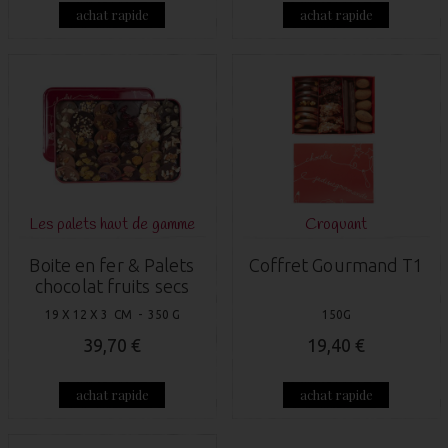
achat rapide
achat rapide
Les palets haut de gamme
Croquant
Boite en fer & Palets
Coffret Gourmand T1
chocolat fruits secs
19 X 12 X 3 CM - 350 G
150G
39,70 €
19,40 €
achat rapide
achat rapide