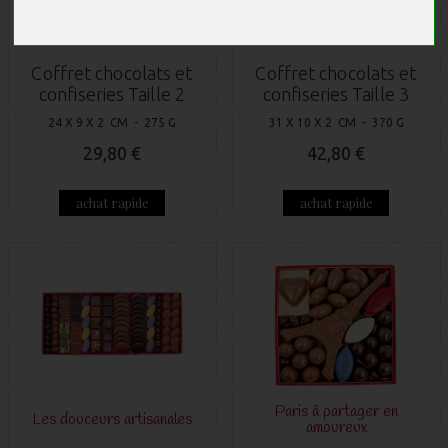
Chocolats et confiseries
Chocolats et confiseries
d'Automne
Coffret chocolats et
Coffret chocolats et
confiseries Taille 2
confiseries Taille 3
24 X 9 X 2 CM - 275 G
31 X 10 X 2 CM - 370 G
29,80 €
42,80 €
achat rapide
achat rapide
Paris à partager en
Les douceurs artisanales
amoureux