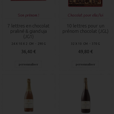
Son prénom !
Chocolat pour elle/lui
7 lettres en chocolat
10 lettres pour un
praliné & gianduja
prénom chocolat (JGL)
(JG1)
24 X 10 X 2 CM - 290 G
32 X 10 CM - 370 G
36,40 €
49,80 €
personnaliser
personnaliser