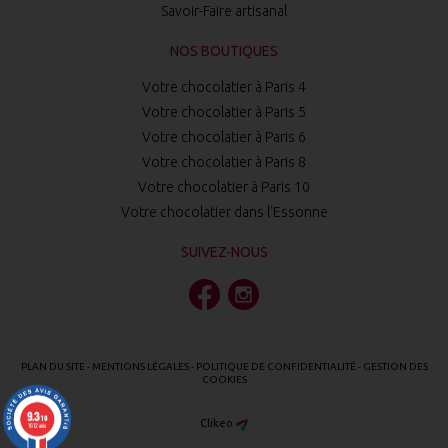
Savoir-Faire artisanal
NOS BOUTIQUES
Votre chocolatier à Paris 4
Votre chocolatier à Paris 5
Votre chocolatier à Paris 6
Votre chocolatier à Paris 8
Votre chocolatier à Paris 10
Votre chocolatier dans l'Essonne
SUIVEZ-NOUS
PLAN DU SITE
-
MENTIONS LÉGALES
-
POLITIQUE DE CONFIDENTIALITÉ
-
GESTION DES
COOKIES
9.3
/10
Clikeo
1612 avis