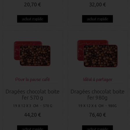
20,70 €
32,00 €
achat rapide
achat rapide
Pour la pause café
Idéal à partager
Dragées chocolat boite
Dragées chocolat boite
fer 570 g
fer 980g
19 X 12 X 3 CM - 570 G
19 X 12 X 6 CM - 980G
44,20 €
76,40 €
achat rapide
achat rapide