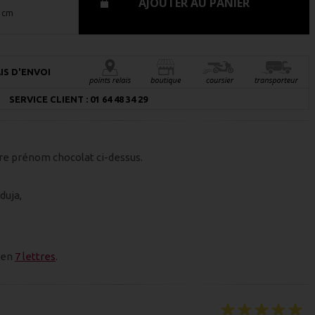
AJOUTER AU PANIER
0 cm
IS D'ENVOI
SERVICE CLIENT : 01 64 48 34 29
re prénom chocolat ci-dessus.
duja,
 en
7 lettres
.