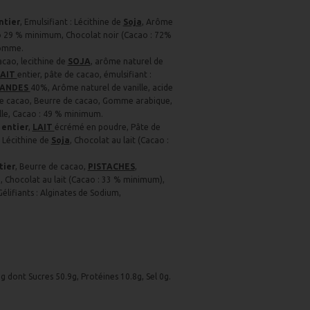
ntier
, Emulsifiant : Lécithine de
Soja
, Arôme
cao 29 % minimum, Chocolat noir (Cacao : 72%
pomme.
cao, lecithine de
SOJA
, arôme naturel de
LAIT
entier, pâte de cacao, émulsifiant :
ANDES
40%, Arôme naturel de vanille, acide
 de cacao, Beurre de cacao, Gomme arabique,
lle, Cacao : 49 % minimum.
 entier
,
LAIT
écrémé en poudre, Pâte de
: Lécithine de
Soja
, Chocolat au lait (Cacao :
tier
, Beurre de cacao,
PISTACHES
,
se, Chocolat au lait (Cacao : 33 % minimum),
Gélifiants : Alginates de Sodium,
g dont Sucres 50.9g, Protéines 10.8g, Sel 0g.