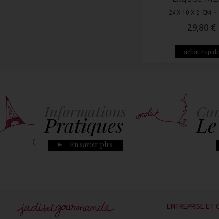
24 X 10 X 2 CM -
29,80 €
achat rapid
Informations
Con
Pratiques
Le
En savoir plus
ENTREPRISE ET 