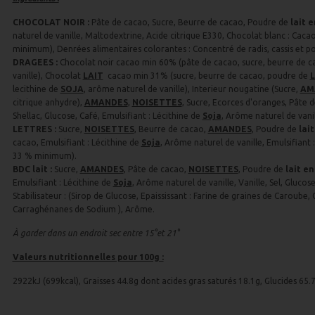
CHOCOLAT NOIR :
Pâte de cacao, Sucre, Beurre de cacao, Poudre de
lait e
naturel de vanille, Maltodextrine, Acide citrique E330, Chocolat blanc : Ca
minimum), Denrées alimentaires colorantes : Concentré de radis, cassis et 
DRAGEES :
Chocolat noir cacao min 60% (pâte de cacao, sucre, beurre de ca
vanille), Chocolat
LAIT
cacao min 31% (sucre, beurre de cacao, poudre de
lecithine de
SOJA
, arôme naturel de vanille), Interieur nougatine (Sucre,
AM
citrique anhydre),
AMANDES
,
NOISETTES
, Sucre, Ecorces d'oranges, Pâte
Shellac, Glucose, Café, Emulsifiant : Lécithine de
Soja
, Arôme naturel de vani
LETTRES :
Sucre,
NOISETTES
, Beurre de cacao,
AMANDES
, Poudre de
lait
cacao, Emulsifiant : Lécithine de
Soja
, Arôme naturel de vanille, Emulsifiant 
33 % minimum).
BDC lait :
Sucre,
AMANDES
, Pâte de cacao,
NOISETTES
, Poudre de
lait en
Emulsifiant : Lécithine de
Soja
, Arôme naturel de vanille, Vanille, Sel, Gluco
Stabilisateur : (Sirop de Glucose, Epaississant : Farine de graines de Caroube, 
Carraghénanes de Sodium ), Arôme.
À garder dans un endroit sec entre 15°et 21°
Valeurs nutritionnelles pour 100g :
2922kJ (699kcal), Graisses 44.8g dont acides gras saturés 18.1g, Glucides 65.7