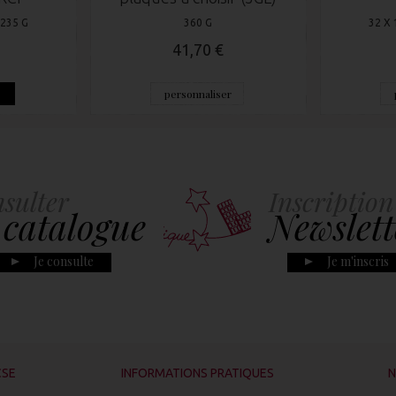
 235 G
360 G
32 X 
41,70 €
e
personnaliser
sulter
Inscription
 catalogue
Newslett
Je consulte
Je m'inscris
CSE
INFORMATIONS PRATIQUES
N