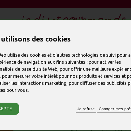
utilisons des cookies
LES CADEAUX EN CHOCOLAT
REMERCIER
SPÉC
Web utilise des cookies et d'autres technologies de suivi pour 
périence de navigation aux fins suivantes :
pour activer les
nalités de base du site Web
,
pour offrir une meilleure expérienc
,
pour mesurer votre intérêt pour nos produits et services et p
PRODUIT PRÉCÉDENT
liser les interactions marketing
,
pour diffuser des publicités p
10 lettres po
tes pour vous
.
CEPTE
Je refuse
Changer mes pré
RÉFÉRENCE : 12088
♦ Chocolat pur beurre de cac
♦ Une super idée pour un cade