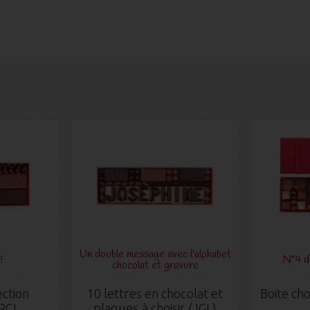
Un double message avec l'alphabet
!
N°4 
chocolat et gravure
ection
10 lettres en chocolat et
Boite cho
RCI
plaques à choisir (JGL)