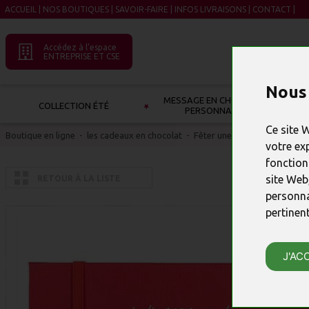
ACCUEIL
|
NOS BOUTIQUES
|
SAVOIR-FAIRE
|
INFOS LIVRAISONS
|
CONTACT
|
Accédez à l’espace
ENTREPRISE ET CSE
Nous 
MESSAGE EN CHOCOLAT À
COLLECTION ÉTÉ
PERSONNALISER
Ce site 
Boutique en ligne
-
les cadeaux en chocolat
-
Fêter une naissance
votre ex
fonction
site Web
RETOUR À LA LISTE
personna
pertinen
J'AC