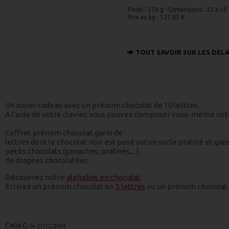
Poids : 370 g
- Dimensions : 32 x 1
Prix au kg :
127.03
€
TOUT SAVOIR SUR LES DELA
Un super cadeau avec un prénom chocolat de 10 lettres.
A l'aide de votre clavier, vous pouvez composer vous-même vot
Coffret prénom chocolat garni de :
lettres dont le chocolat noir est posé sur un socle praliné et gian
petits chocolats (ganaches, pralinés,...),
de dragées chocolatées.
Découvrez notre
alphabet en chocolat
.
Ecrivez un prénom chocolat en
5 lettres
ou un prénom chocolat
Celia G.
le 21/12/2024