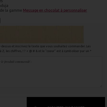
es
anduja
s de la gamme
Message en chocolat à personnaliser
ci-dessus et inscrivez le texte que vous souhaitez commander. Les
à Z, les chiffres, ! ? + @ # & et le "coeur" est à symboliser par un *
r le produit commandé :