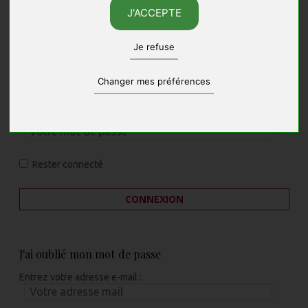
S'ENREGISTRER
J'ACCEPTE
Déjà inscrit ?
Je refuse
Entrez votre adresse e-mail :
Changer mes préférences
Entrez votre mot de passe :
Rester connecté
CONNEXION
J'ai oublié mon mot de passe
Entrez votre adresse e-mail :