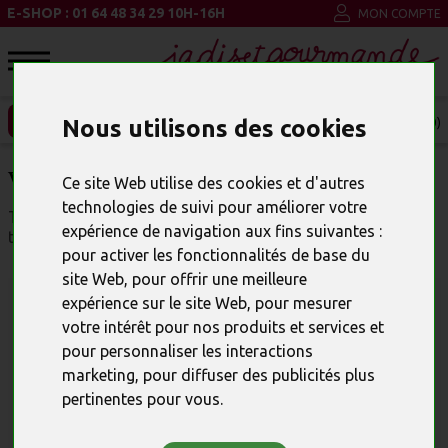
E-SHOP : 01 64 48 34 29 10H-16H
MON COMPTE
ENTREPRISE ET CSE
Nous utilisons des cookies
MON PANIER (0)
VOTRE COMPTE
Ce site Web utilise des cookies et d'autres
technologies de suivi pour améliorer votre
Toutes ces informations sont nécessaires au bon
expérience de navigation aux fins suivantes :
traitement de votre commande.
pour activer les fonctionnalités de base du
site Web
,
pour offrir une meilleure
Pas encore Inscrit
expérience sur le site Web
,
pour mesurer
votre intérêt pour nos produits et services et
Entrez votre adresse e-mail pour commencer l'enregistrement :
pour personnaliser les interactions
marketing
,
pour diffuser des publicités plus
pertinentes pour vous
.