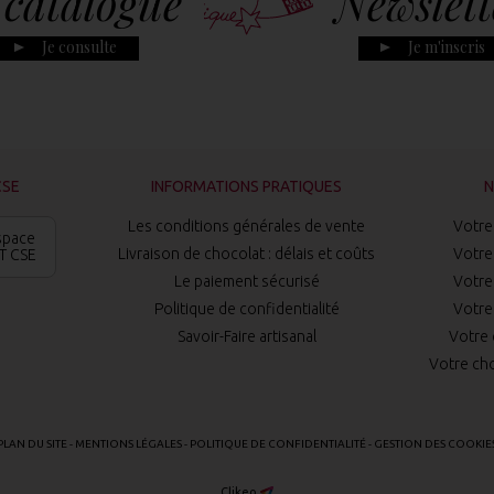
 catalogue
Newslett
Je consulte
Je m'inscris
CSE
INFORMATIONS PRATIQUES
N
Les conditions générales de vente
Votre 
space
Livraison de chocolat : délais et coûts
Votre 
T CSE
Le paiement sécurisé
Votre 
Politique de confidentialité
Votre 
Savoir-Faire artisanal
Votre 
Votre cho
PLAN DU SITE
-
MENTIONS LÉGALES
-
POLITIQUE DE CONFIDENTIALITÉ
-
GESTION DES COOKIE
Clikeo