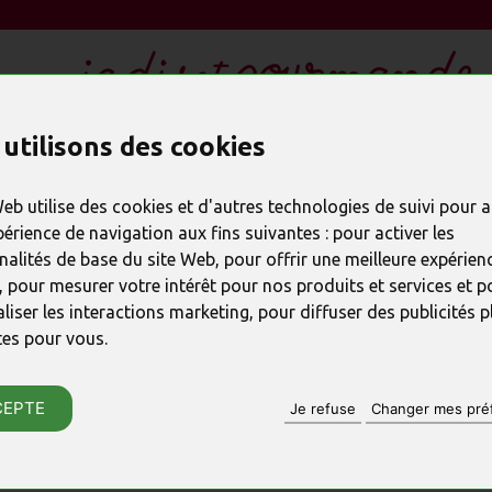
utilisons des cookies
LES CADEAUX EN CHOCOLAT
REMERCIER
SPÉC
Web utilise des cookies et d'autres technologies de suivi pour 
périence de navigation aux fins suivantes :
pour activer les
COLATIER À PARIS 6
nalités de base du site Web
,
pour offrir une meilleure expérienc
,
pour mesurer votre intérêt pour nos produits et services et p
liser les interactions marketing
,
pour diffuser des publicités p
uverte
:
tes pour vous
.
10h30 à 14h15 et de 15h à 19h30
 à 14h15 et de 15h à 18h30
CEPTE
Je refuse
Changer mes pré
p@jadisetgourmande.fr
 24 et 31 décembre 2025