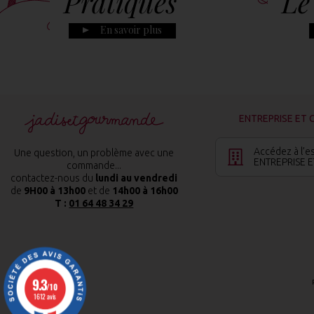
Pratiques
Le
En savoir plus
ENTREPRISE ET 
Accédez à l’e
Une question, un problème avec une
ENTREPRISE E
commande...
contactez-nous du
lundi au vendredi
de
9H00 à 13h00
et de
14h00 à 16h00
T :
01 64 48 34 29
9.3
/10
1612 avis