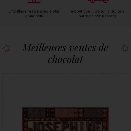
ec le plus
e-boutique : livraison gratuite à
Livraison à Paris dans la
partir de 65€ (France)
commande passée avan
9.80 €
Meilleures ventes de
chocolat