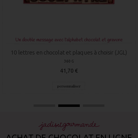
et chocolat et gravure
N°4 du TOP 5 
aques à choisir (JGL)
Boite chocolat Anniver
32 X 10 X 2 CM -
41,70 €
r
personnalise
ACHAT DE CHOCOLAT EN LIGNE