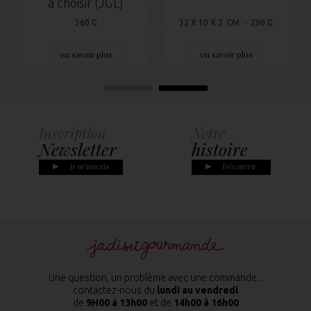
à choisir (JGL)
360 G
32 X 10 X 2 CM - 290 G
en savoir plus
en savoir plus
Inscription
Notre
Newsletter
histoire
Je m'inscris
Découvrir
Une question, un problème avec une commande...
contactez-nous du
lundi au vendredi
de
9H00 à 13h00
et de
14h00 à 16h00