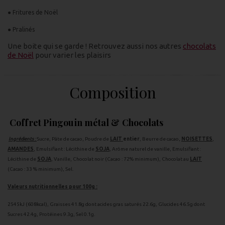
● Fritures de Noël
● Pralinés
Une boite qui se garde ! Retrouvez aussi nos autres
chocolats
de Noël
pour varier les plaisirs
Composition
Coffret Pingouin métal & Chocolats
Ingrédients :
Sucre, Pâte de cacao, Poudre de
LAIT
entier
, Beurre de cacao,
NOISETTES
,
AMANDES
, Emulsifiant : Lécithine de
SOJA
, Arôme naturel de vanille, Emulsifiant :
Lécithine de
SOJA
, Vanille, Chocolat noir (Cacao : 72% minimum), Chocolat au
LAIT
(Cacao : 33 % minimum), Sel.
Valeurs nutritionnelles pour 100g :
2545kJ (608kcal), Graisses 41.8g dont acides gras saturés 22.6g, Glucides 46.5g dont
Sucres 42.4g, Protéines 9.3g, Sel 0.1g.