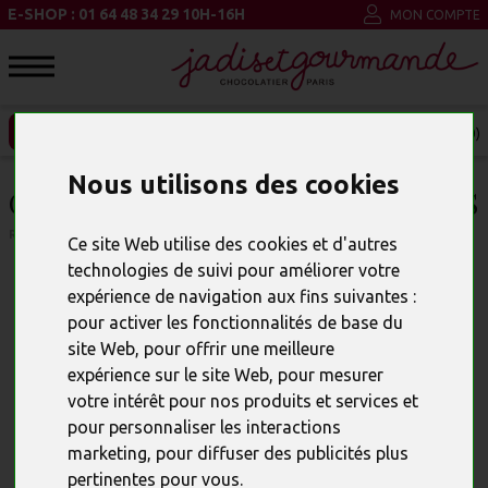
E-SHOP : 01 64 48 34 29 10H-16H
MON COMPTE
ENTREPRISE ET CSE
MON PANIER (0)
Nous utilisons des cookies
COFFRET PINGOUIN & CHOCOLATS
RÉFÉRENCE : 23958
Ce site Web utilise des cookies et d'autres
technologies de suivi pour améliorer votre
expérience de navigation aux fins suivantes :
pour activer les fonctionnalités de base du
site Web
,
pour offrir une meilleure
expérience sur le site Web
,
pour mesurer
votre intérêt pour nos produits et services et
pour personnaliser les interactions
marketing
,
pour diffuser des publicités plus
pertinentes pour vous
.