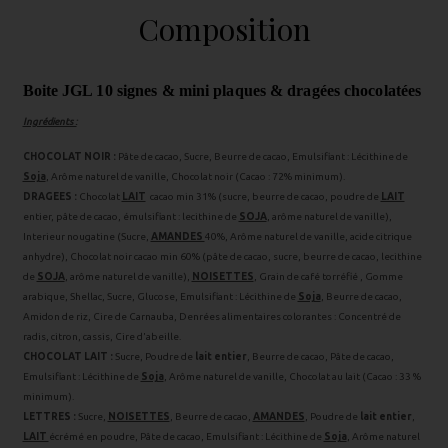
Composition
Boite JGL 10 signes & mini plaques & dragées chocolatées
Ingrédients :
CHOCOLAT NOIR :
Pâte de cacao, Sucre, Beurre de cacao, Emulsifiant : Lécithine de
Soja
, Arôme naturel de vanille, Chocolat noir (Cacao : 72% minimum).
DRAGEES :
Chocolat
LAIT
cacao min 31% (sucre, beurre de cacao, poudre de
LAIT
entier, pâte de cacao, émulsifiant : lecithine de
SOJA
, arôme naturel de vanille),
Interieur nougatine (Sucre,
AMANDES
40%, Arôme naturel de vanille, acide citrique
anhydre), Chocolat noir cacao min 60% (pâte de cacao, sucre, beurre de cacao, lecithine
de
SOJA
, arôme naturel de vanille),
NOISETTES
, Grain de café torréfié , Gomme
arabique, Shellac, Sucre, Glucose, Emulsifiant : Lécithine de
Soja
, Beurre de cacao,
Amidon de riz, Cire de Carnauba, Denrées alimentaires colorantes : Concentré de
radis, citron, cassis, Cire d'abeille.
CHOCOLAT LAIT :
Sucre, Poudre de
lait entier
, Beurre de cacao, Pâte de cacao,
Emulsifiant : Lécithine de
Soja
, Arôme naturel de vanille, Chocolat au lait (Cacao : 33 %
minimum).
LETTRES :
Sucre,
NOISETTES
, Beurre de cacao,
AMANDES
, Poudre de
lait entier
,
LAIT
écrémé en poudre, Pâte de cacao, Emulsifiant : Lécithine de
Soja
, Arôme naturel