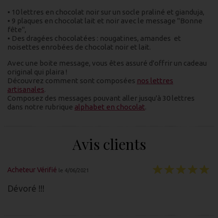
• 10 lettres en chocolat noir sur un socle praliné et gianduja,
• 9 plaques en chocolat lait et noir avec le message "Bonne
fête",
• Des dragées chocolatées : nougatines, amandes et
noisettes enrobées de chocolat noir et lait.
Avec une boite message, vous êtes assuré d'offrir un cadeau
original qui plaira !
Découvrez comment sont composées
nos lettres
artisanales
.
Composez des messages pouvant aller jusqu'à 30 lettres
dans notre rubrique
alphabet en chocolat
.
Avis clients
Acheteur Vérifié
le 4/06/2021
Dévoré !!!