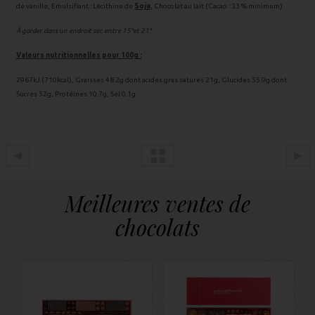
de vanille, Emulsifiant : Lécithine de
Soja
, Chocolat au lait (Cacao : 33 % minimum).
À garder dans un endroit sec entre 15°et 21°
Valeurs nutritionnelles pour 100g :
2967kJ (710kcal), Graisses 48.2g dont acides gras saturés 21g, Glucides 55.9g dont
Sucres 52g, Protéines 10.7g, Sel 0.1g.
Meilleures ventes de
chocolats