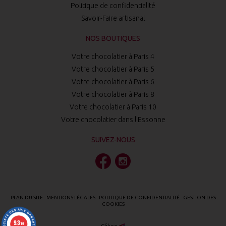
Politique de confidentialité
Savoir-Faire artisanal
NOS BOUTIQUES
Votre chocolatier à Paris 4
Votre chocolatier à Paris 5
Votre chocolatier à Paris 6
Votre chocolatier à Paris 8
Votre chocolatier à Paris 10
Votre chocolatier dans l'Essonne
SUIVEZ-NOUS
PLAN DU SITE
-
MENTIONS LÉGALES
-
POLITIQUE DE CONFIDENTIALITÉ
-
GESTION DES
COOKIES
9.3
/10