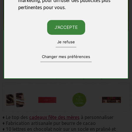
marketing
,
pour diffuser des publicités plus
pertinentes pour vous
.
J'ACCEPTE
Je refuse
Changer mes préférences
Photos non contractuelles, sous réserve des quantités disponibles.
♦ Le top des
cadeaux fête des mères
à personnaliser
♦ Fabrication artisanale pur beurre de cacao
♦ 10 lettres en chocolat noir sur un socle en praliné et