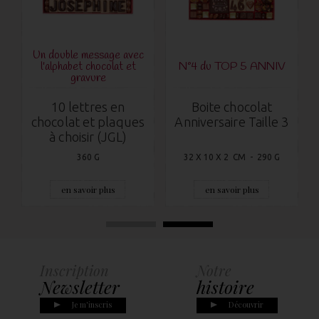
Un doub
N°4 du TOP 5 ANNIV
Nouveauté !
l'alph
Boite chocolat
Boite JG1 collection
10 
nniversaire Taille 3
Exquise MERCI
chocol
à c
32 X 10 X 2 CM - 290 G
24 X 10 X 2 CM - 235 G
en savoir plus
en savoir plus
en
Informations
Consulte
ire
Pratiques
Le cata
couvrir
En savoir plus
Je co