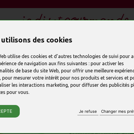
utilisons des cookies
LES CADEAUX EN CHOCOLAT
REMERCIER
SPÉC
Web utilise des cookies et d'autres technologies de suivi pour 
périence de navigation aux fins suivantes :
pour activer les
nalités de base du site Web
,
pour offrir une meilleure expérienc
,
pour mesurer votre intérêt pour nos produits et services et p
PRODUIT PRÉCÉDENT
liser les interactions marketing
,
pour diffuser des publicités p
Couronne de N
tes pour vous
.
au lait
CEPTE
Je refuse
Changer mes pré
RÉFÉRENCE : 22915
♦ Couronne en chocolat au lai