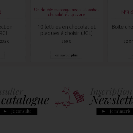
Un double message avec l'alphabet
!
N°4 
chocolat et gravure
ection
10 lettres en chocolat et
Boite cho
RCI
plaques à choisir (JGL)
 235 G
360 G
32 X 
s
en savoir plus
sulter
Inscription
 catalogue
Newslett
Je consulte
Je m'inscris