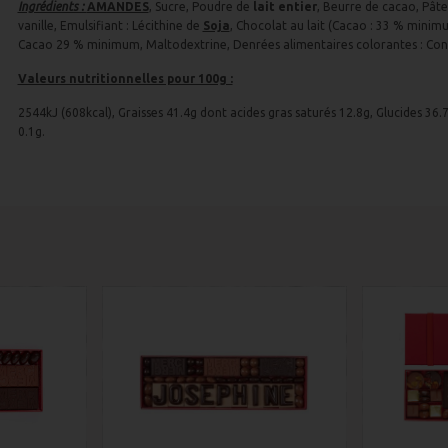
Ingrédients :
AMANDES
, Sucre, Poudre de
lait entier
, Beurre de cacao, Pât
vanille, Emulsifiant : Lécithine de
Soja
, Chocolat au lait (Cacao : 33 % minimu
Cacao 29 % minimum, Maltodextrine, Denrées alimentaires colorantes : Conce
Valeurs nutritionnelles pour 100g :
2544kJ (608kcal), Graisses 41.4g dont acides gras saturés 12.8g, Glucides 36.
0.1g.