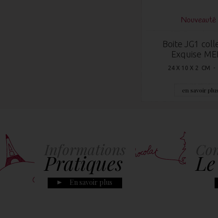
Nouveauté 
Boite JG1 coll
Exquise ME
24 X 10 X 2 CM -
en savoir plu
Informations
Con
Pratiques
Le
En savoir plus