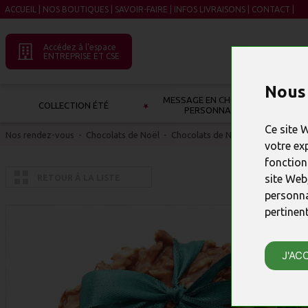
ACCUEIL
|
NOS BOUTIQUES
|
SAVOIR-FAIRE
|
INFOS LIVRAISONS
|
CONTACT
|
Accédez à l’espace
ENTREPRISE ET CSE
Nous 
MESSAGE EN CHOCOLAT À
COLLECTION ÉTÉ
PERSONNALISER
Ce site 
Nos rendez-vous
-
Chocolats de Noël
-
Chocolats de Noël originaux
votre ex
fonction
site Web
RETOUR À LA LISTE
personna
pertinen
J'AC