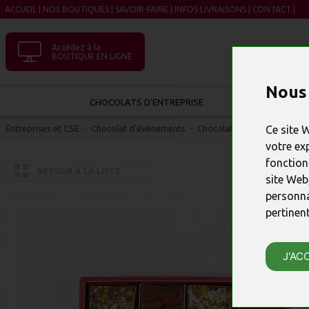
ACCUEIL
|
NOS BOUTIQUES
|
SAVOIR-FAIRE
|
INFOS LIVRAISONS
|
CONTACT
|
Accédez à la
BOUTIQUE EN LIGNE
Nous 
CHOCOLATS D'ENTREPRISE
Entreprises et CSE
-
Chocolat d'événements
-
Chocolats Anniversaires de
Ce site 
votre ex
fonction
RETOUR À LA LISTE
site Web
personna
pertinen
J'AC