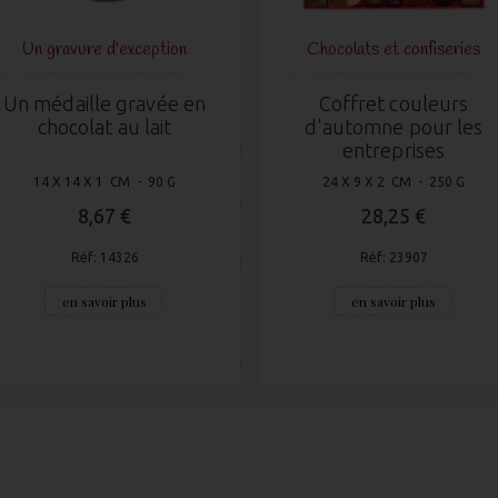
Un gravure d'exception
Chocolats et confiseries
Un médaille gravée en
Coffret couleurs
chocolat au lait
d'automne pour les
entreprises
14 X 14 X 1 CM - 90 G
24 X 9 X 2 CM - 250 G
8,67 €
28,25 €
Réf: 14326
Réf: 23907
en savoir plus
en savoir plus