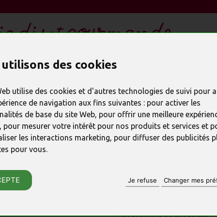
ESPACE ENTREPRISE CSE
utilisons des cookies
DEMANDE DE DEVIS
 Sociétés
Web utilise des cookies et d'autres technologies de suivi pour 
périence de navigation aux fins suivantes :
pour activer les
nalités de base du site Web
,
pour offrir une meilleure expérienc
,
pour mesurer votre intérêt pour nos produits et services et p
liser les interactions marketing
,
pour diffuser des publicités p
Chocolat Entr
tes pour vous
.
RÉFÉRENCE : ANNIV-5ANS
CEPTE
Je refuse
Changer mes pré
♦ Fabrication artisanale
♦ Chocolat spécial anniversair
♦ Assortiment de chocolats