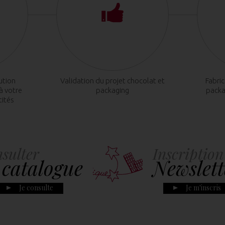
ution
Validation du projet chocolat et
Fabri
à votre
packaging
packa
tités
sulter
Inscription
 catalogue
Newslett
Je consulte
Je m'inscris