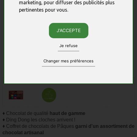
marketing
,
pour diffuser des publicités plus
pertinentes pour vous
.
J'ACCEPTE
Je refuse
Changer mes préférences
Photos non contractuelles, sous réserve des quantités disponibles.
♦ Chocolat de qualité
haut de gamme
♦ Ding Dong les cloches arrivent !
♦ Coffret de chocolats de Pâques
garni d'un assortiment de
chocolat artisanal