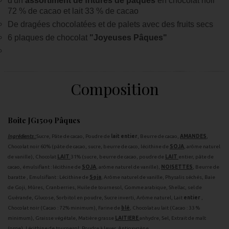
d'un
assortiment de fritures de pâques
en chocolat noir
72 % de cacao et lait 33 % de cacao
De dragées chocolatées et de palets avec des fruits secs
6 plaques de chocolat
"Joyeuses Pâques"
Composition
Boite JG1509 Pâques
Ingrédients :
Sucre, Pâte de cacao, Poudre de
lait entier
, Beurre de cacao,
AMANDES
,
Chocolat noir 60% (pâte de cacao, sucre, beurre de caco, lécithine de
SOJA
, arôme naturel
de vanille), Chocolat
LAIT
31% (sucre, beurre de cacao, poudre de
LAIT
entier, pâte de
cacao, émulsifiant : lécithine de
SOJA
, arôme naturel de vanille),
NOISETTES
, Beurre de
baratte , Emulsifiant : Lécithine de
Soja
, Arôme naturel de vanille, Physalis séchés, Baie
de Goji, Mûres, Cranberries, Huile de tournesol, Gomme arabique, Shellac, sel de
Guérande, Glucose, Sorbitol en poudre, Sucre inverti, Arôme naturel, Lait
entier
,
Chocolat noir (Cacao : 72% minimum), Farine de
blé
, Chocolat au lait (Cacao : 33 %
minimum), Graisse végétale, Matière grasse
LAITIERE
anhydre, Sel, Extrait de malt
(orge), Lécithine de tournesol, Poudre à lever, Antioxygène.