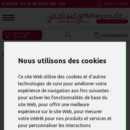
E-SHOP : 01 64 48 34 29 10H-16H
MON COMPTE
ESPACE ENTREPRISE CSE
BOUTIQUE
MON PANIER (0)
EN LIGNE
COFFRET EXQUISE DE PÂQUES
Nous utilisons des cookies
RÉFÉRENCE : 23730
Ce site Web utilise des cookies et d'autres
technologies de suivi pour améliorer votre
expérience de navigation aux fins suivantes :
pour activer les fonctionnalités de base du
site Web
,
pour offrir une meilleure
expérience sur le site Web
,
pour mesurer
votre intérêt pour nos produits et services et
pour personnaliser les interactions