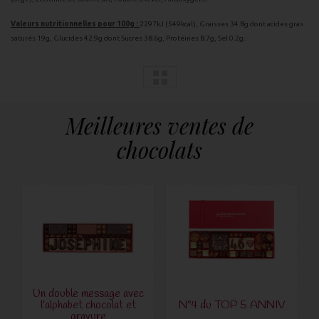
Valeurs nutritionnelles pour 100g :
2297kJ (549kcal), Graisses 34.8g dont acides gras
saturés 19g, Glucides 42.9g dont Sucres 38.6g, Protéines 8.7g, Sel 0.2g.
Meilleures ventes de
chocolats
Un double message avec
l'alphabet chocolat et
N°4 du TOP 5 ANNIV
gravure