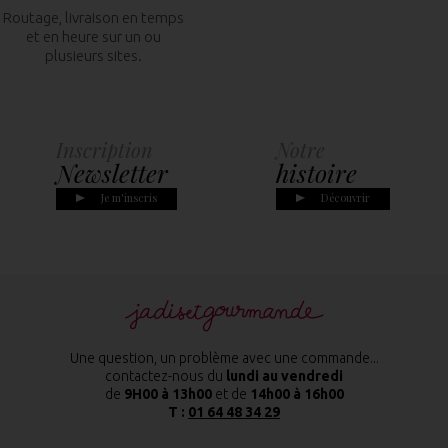
Routage, livraison en temps
et en heure sur un ou
plusieurs sites.
Inscription
Notre
Newsletter
histoire
Je m'inscris
Découvrir
Une question, un problème avec une commande...
contactez-nous du
lundi au vendredi
de
9H00 à 13h00
et de
14h00 à 16h00
T :
01 64 48 34 29