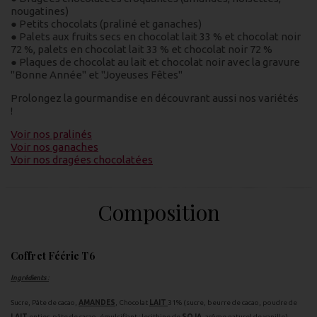
nougatines)
● Petits chocolats (praliné et ganaches)
● Palets aux fruits secs en chocolat lait 33 % et chocolat noir
72 %, palets en chocolat lait 33 % et chocolat noir 72 %
● Plaques de chocolat au lait et chocolat noir avec la gravure
"Bonne Année" et "Joyeuses Fêtes"
Prolongez la gourmandise en découvrant aussi nos variétés
!
Voir nos pralinés
Voir nos ganaches
Voir nos dragées chocolatées
Composition
Coffret Féérie T6
Ingrédients :
Sucre, Pâte de cacao,
AMANDES
, Chocolat
LAIT
31% (sucre, beurre de cacao, poudre de
LAIT
entier, pâte de cacao, émulsifiant : lecithine de
SOJA
, arôme naturel de vanille),