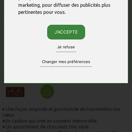
marketing
,
pour diffuser des publicités plus
pertinentes pour vous
.
J'ACCEPTE
Je refuse
Changer mes préférences
Photos non contractuelles, sous réserve des quantités disponibles.
♦ Une façon originale et gourmande de transmettre vos
vœux
♦Un cadeau qui crée un souvenir mémorable
♦ Un assortiment de chocolats très varié