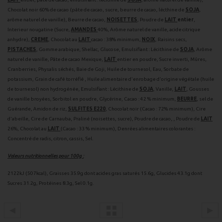
Chocolat noir 60% de cacao (pâte de cacao, sucre, beurre de cacao, lécthine de
SOJA
,
arôme naturel de vanille), Beurre de cacao,
NOISETTES
, Poudre de
LAIT
entier
,
Interieur nougatine (Sucre,
AMANDES
40%, Arôme naturel de vanille, acide citrique
anhydre),
CREME
, Chocolat au
LAIT
cacao : 38% minimum,
NOIX
, Raisins secs,
PISTACHES
, Gomme arabique, Shellac, Glucose, Emulsifiant : Lécithine de
SOJA
, Arôme
naturel de vanille, Pâte de cacao Mexique,
LAIT
entier en poudre, Sucre inverti, Mûres,
Cranberries, Physalis séchés, Baie de Goji, Huile de tournesol, Eau, Sorbate de
potassium, Grain de café torréfié , Huile alimentaire d'enrobage d'origine végétale (huile
de tournesol) non hydrogénée, Emulsifiant : Lécithine de
SOJA
, Vanille,
LAIT
, Gousses
de vanille broyées, Sorbitol en poudre, Glycérine, Cacao : 42 % minimum,
BEURRE
, sel de
Guérande, Amidon de riz,
SULFITES E220
, Chocolat noir (Cacao : 72% minimum), Cire
d'abeille, Cire de Carnauba, Praliné (noisettes, sucre), Poudre de cacao, , Poudre de
LAIT
26%, Chocolat au
LAIT
(Cacao : 33 % minimum), Denrées alimentaires colorantes :
Concentré de radis, citron, cassis, Sel.
Valeurs nutritionnelles pour 100g :
2122kJ (507kcal), Graisses 35.9g dont acides gras saturés 15.6g, Glucides 43.1g dont
Sucres 31.2g, Protéines 8.3g, Sel 0.1g.