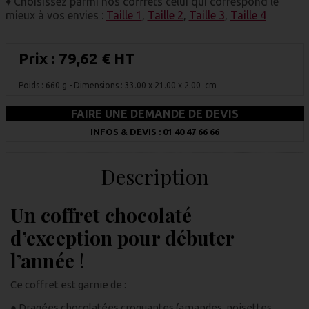
♦ Choisissez parmi nos coffrets celui qui correspond le
mieux à vos envies :
Taille 1
,
Taille 2
,
Taille 3
,
Taille 4
Prix :
79,62 € HT
Poids : 660 g
- Dimensions : 33.00 x 21.00 x 2.00 cm
FAIRE UNE DEMANDE DE DEVIS
INFOS & DEVIS : 01 40 47 66 66
Description
Un coffret chocolaté
d’exception pour débuter
l’année
!
Ce coffret est garnie de :
● Dragées chocolatées croquantes (amandes, noisettes,