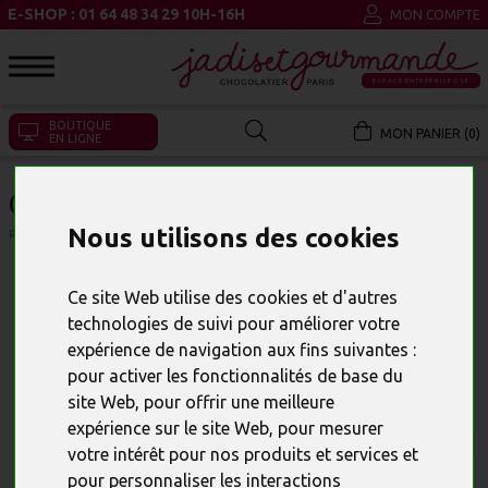
E-SHOP : 01 64 48 34 29 10H-16H
MON COMPTE
ESPACE ENTREPRISE CSE
BOUTIQUE
MON PANIER (0)
EN LIGNE
COFFRET FÉERIE T6
Nous utilisons des cookies
RÉFÉRENCE : 23901
Ce site Web utilise des cookies et d'autres
technologies de suivi pour améliorer votre
expérience de navigation aux fins suivantes :
pour activer les fonctionnalités de base du
site Web
,
pour offrir une meilleure
expérience sur le site Web
,
pour mesurer
votre intérêt pour nos produits et services et
pour personnaliser les interactions