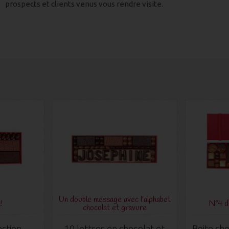
prospects et clients venus vous rendre visite.
Un double message avec l'alphabet
!
N°4 
chocolat et gravure
ection
10 lettres en chocolat et
Boite cho