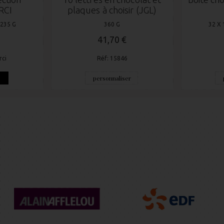
RCI
plaques à choisir (JGL)
 235 G
360 G
32 X 
41,70 €
rci
Réf: 15846
e
personnaliser