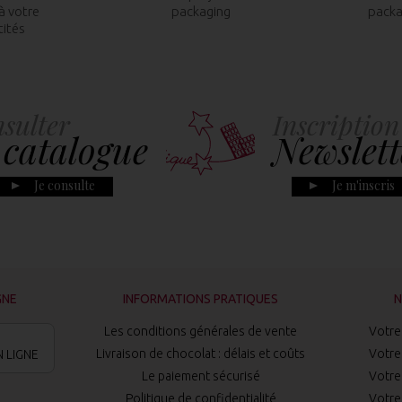
à votre
packaging
packa
tités
sulter
Inscription
 catalogue
Newslett
Je consulte
Je m'inscris
GNE
INFORMATIONS PRATIQUES
N
Les conditions générales de vente
Votre 
Livraison de chocolat : délais et coûts
Votre 
 LIGNE
Le paiement sécurisé
Votre 
Politique de confidentialité
Votre 