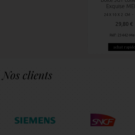
Exquise ME
24 X 10 X 2 CM -
29,80 €
Réf: 23442-Me
achat rapid
Nos clients