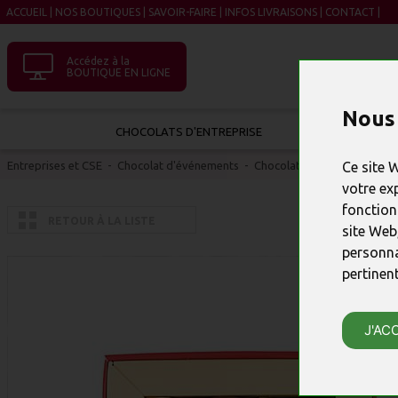
ACCUEIL
|
NOS BOUTIQUES
|
SAVOIR-FAIRE
|
INFOS LIVRAISONS
|
CONTACT
|
Accédez à la
BOUTIQUE EN LIGNE
Nous 
CHOCOLATS D'ENTREPRISE
Entreprises et CSE
-
Chocolat d'événements
-
Chocolats Salons Professio
Ce site 
votre ex
fonction
RETOUR À LA LISTE
site Web
personna
pertinen
J'AC