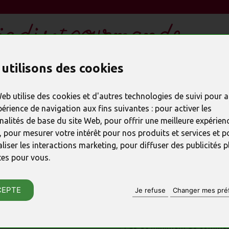
ESPACE ENTREPRISE CSE
utilisons des cookies
DEMANDE DE DEVIS
nnels
Web utilise des cookies et d'autres technologies de suivi pour 
périence de navigation aux fins suivantes :
pour activer les
nalités de base du site Web
,
pour offrir une meilleure expérienc
PRODUIT PRÉCÉDENT
,
pour mesurer votre intérêt pour nos produits et services et p
liser les interactions marketing
,
pour diffuser des publicités p
Coffret spécia
tes pour vous
.
RÉFÉRENCE : 0000
CEPTE
Je refuse
Changer mes pré
♦ Le cadeau qui fait plaisir
♦ Délai ultra rapide
♦ Pas de minimum de comma