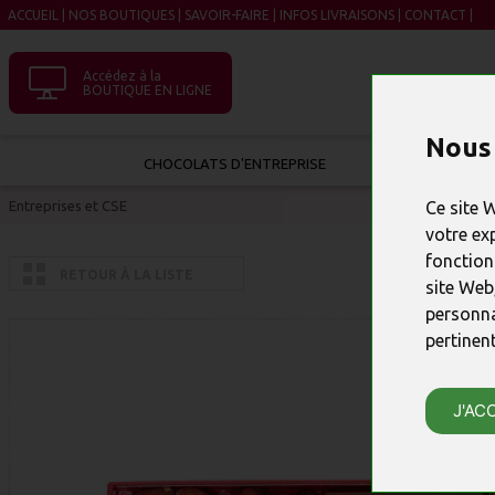
ACCUEIL
|
NOS BOUTIQUES
|
SAVOIR-FAIRE
|
INFOS LIVRAISONS
|
CONTACT
|
Accédez à la
BOUTIQUE EN LIGNE
Nous 
CHOCOLATS D'ENTREPRISE
Entreprises et CSE
Ce site 
votre ex
fonction
RETOUR À LA LISTE
site Web
personna
pertinen
J'AC