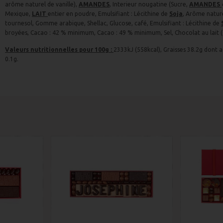
arôme naturel de vanille),
AMANDES
, Interieur nougatine (Sucre,
AMANDES
Mexique,
LAIT
entier en poudre, Emulsifiant : Lécithine de
Soja
, Arôme nature
tournesol, Gomme arabique, Shellac, Glucose, café, Emulsifiant : Lécithine de
broyées, Cacao : 42 % minimum, Cacao : 49 % minimum, Sel, Chocolat au lait 
Valeurs nutritionnelles pour 100g :
2333kJ (558kcal), Graisses 38.2g dont a
0.1g.