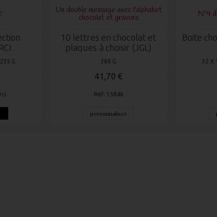
Un double message avec l'alphabet
!
N°4 
chocolat et gravure
ection
10 lettres en chocolat et
Boite cho
RCI
plaques à choisir (JGL)
 235 G
360 G
32 X 
41,70 €
rci
Réf: 15846
e
personnaliser