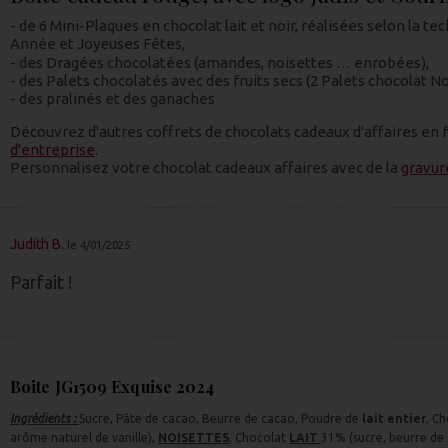
- de 6 Mini-Plaques en chocolat lait et noir, réalisées selon la 
Année et Joyeuses Fêtes,
- des Dragées chocolatées (amandes, noisettes … enrobées),
- des Palets chocolatés avec des fruits secs (2 Palets chocolat 
- des pralinés et des ganaches
Découvrez d'autres coffrets de chocolats cadeaux d'affaires en
d'entreprise
.
Personnalisez votre chocolat cadeaux affaires avec de la
gravur
Judith B.
le 4/01/2025
Parfait !
Boite JG1509 Exquise 2024
Ingrédients :
Sucre, Pâte de cacao, Beurre de cacao, Poudre de
lait entier
, C
arôme naturel de vanille),
NOISETTES
, Chocolat
LAIT
31% (sucre, beurre de