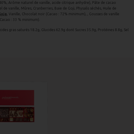
40%, Arôme naturel de vanille, acide citrique anhydre), Pâte de cacao
l de vanille, Mûres, Cranberries, Baie de Goji, Physalis séchés, Huile de
Soja
, Vanille, Chocolat noir (Cacao : 72% minimum), , Gousses de vanille
(Cacao : 33 % minimum).
cides gras saturés 18.2g, Glucides 62.9g dont Sucres 35.9g, Protéines 8.8g, Sel