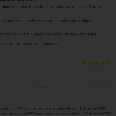
technique de gravure sur chocolat, avec les message : Bonne
Noir Amandes, 2 Palets chocolat Lait Mélange Tonique)
 fonction de votre budget dans notre rubrique
chocolats
e
ou de
l'impression sur chocolat
.
hocolat noir 60% (pâte de cacao, sucre, beurre de caco, lecthine de
SOJA
,
 cacao, poudre de
LAIT
entier, pâte de cacao, émulsifiant : lecithine de
SOJA
,