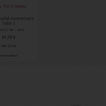
du TOP 5 ANNIV
colat Anniversaire
Taille 3
10 X 2 CM - 290 G
41,70 €
Réf: 22794
personnaliser