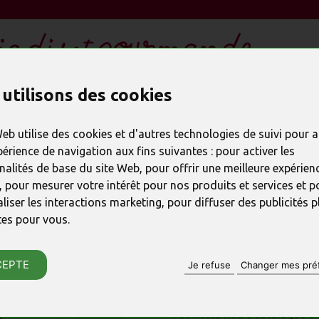
ESPACE ENTREPRISE CSE
utilisons des cookies
DEMANDE DE DEVIS
Web utilise des cookies et d'autres technologies de suivi pour 
périence de navigation aux fins suivantes :
pour activer les
nalités de base du site Web
,
pour offrir une meilleure expérienc
PRODUIT PRÉCÉDENT
,
pour mesurer votre intérêt pour nos produits et services et p
liser les interactions marketing
,
pour diffuser des publicités p
Boite 1509 col
tes pour vous
.
RÉFÉRENCE : 23441
CEPTE
Je refuse
Changer mes pré
♦ Fabrication artisanale pur b
♦ Respect des délais
♦
Feuilletez notre catalogue en