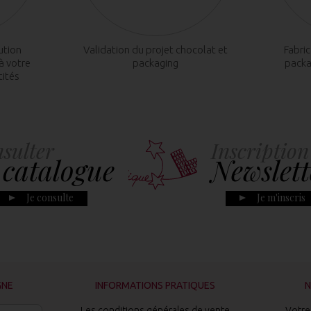
ution
Validation du projet chocolat et
Fabri
à votre
packaging
packa
tités
sulter
Inscription
 catalogue
Newslett
Je consulte
Je m'inscris
GNE
INFORMATIONS PRATIQUES
N
Les conditions générales de vente
Votre 