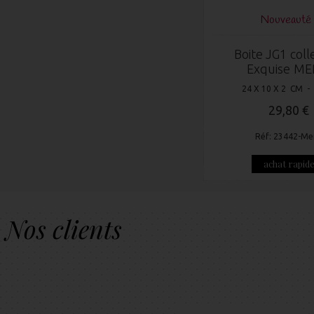
Nouveauté 
Boite JG1 coll
Exquise ME
24 X 10 X 2 CM -
29,80 €
Réf: 23442-Me
achat rapid
Nos clients