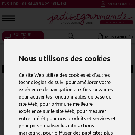
E-SHOP : 01 64 48 34 29 10H-16H
MON COMPTE
ESPACE ENTREPRISE CSE
BOUTIQUE
MON PANIER (0)
EN LIGNE
GRAVURE CHOCOLAT
Nous utilisons des cookies
Lire la suite
Ce site Web utilise des cookies et d'autres
technologies de suivi pour améliorer votre
expérience de navigation aux fins suivantes :
pour activer les fonctionnalités de base du
site Web
,
pour offrir une meilleure
expérience sur le site Web
,
pour mesurer
votre intérêt pour nos produits et services et
pour personnaliser les interactions
Gravure chocolat et mini-
Objets personnalisés avec
marketing
,
pour diffuser des publicités plus
plaques
gravure chocolat