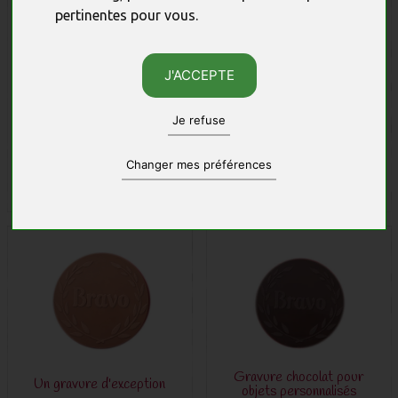
pertinentes pour vous
.
Cadeau lancement
Plaque avec logo
chocolat et emballage
chocolat LAIT
personnalisables
J'ACCEPTE
10 X 10 CM - 40 G
16 X 10 CM - 100 G
Je refuse
5,50 €
9,04 €
Réf: 13255
Réf: 13241
Changer mes préférences
personnaliser
en savoir plus
Gravure chocolat pour
Un gravure d'exception
objets personnalisés