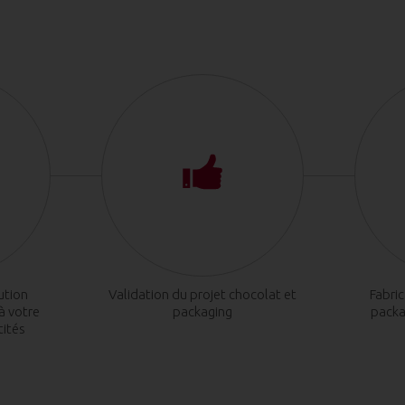
ution
Validation du projet chocolat et
Fabri
à votre
packaging
packa
tités