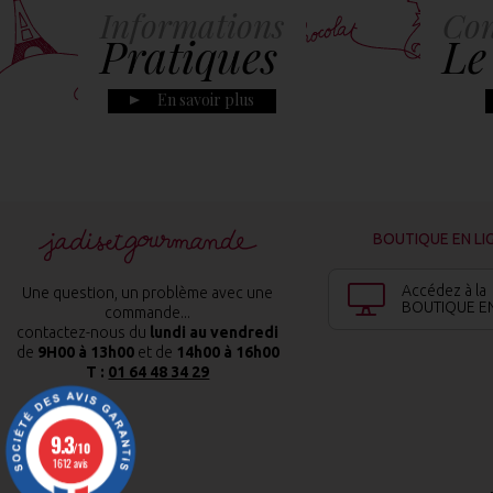
Informations
Con
Pratiques
Le
En savoir plus
BOUTIQUE EN LI
Accédez à la
Une question, un problème avec une
BOUTIQUE EN
commande...
contactez-nous du
lundi au vendredi
de
9H00 à 13h00
et de
14h00 à 16h00
T :
01 64 48 34 29
9.3
/10
1612 avis