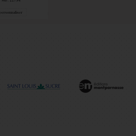
Réf: 22794
personnaliser