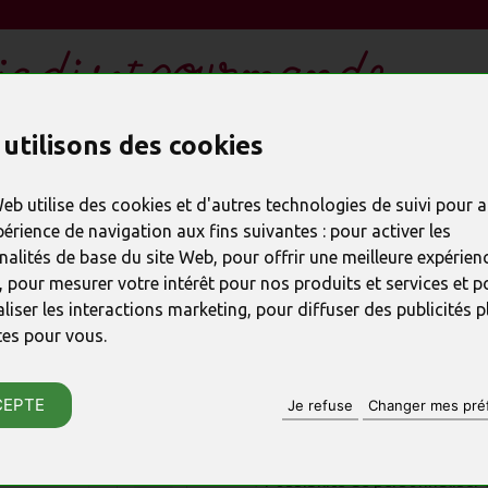
ESPACE ENTREPRISE CSE
utilisons des cookies
DEMANDE DE DEVIS
HT
Web utilise des cookies et d'autres technologies de suivi pour 
périence de navigation aux fins suivantes :
pour activer les
nalités de base du site Web
,
pour offrir une meilleure expérienc
PRODUIT PRÉCÉDENT
,
pour mesurer votre intérêt pour nos produits et services et p
liser les interactions marketing
,
pour diffuser des publicités p
Enveloppe go
tes pour vous
.
RÉFÉRENCE : 23940
CEPTE
Je refuse
Changer mes pré
♦ Emballage original
♦ Assortiment très gourmand
♦ Possibilité de personnaliser