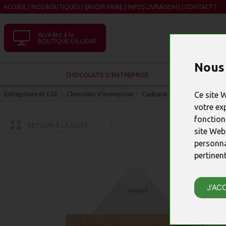
ACCUEIL
|
NOS BOUTIQUES
|
SAVOIR-FAIRE
|
INFOS LIVRAISONS
|
CONTACT
|
Accédez à la
BOUTIQUE EN LIGNE
Nous 
CHOCOLATS D'ENTREPRISE
Entreprises et CSE
-
Chocolats d'entreprise
-
Cadeaux d'affaires 10-20 € 
Ce site 
votre ex
fonction
RETOUR À LA LISTE
site Web
personna
pertinen
J'AC