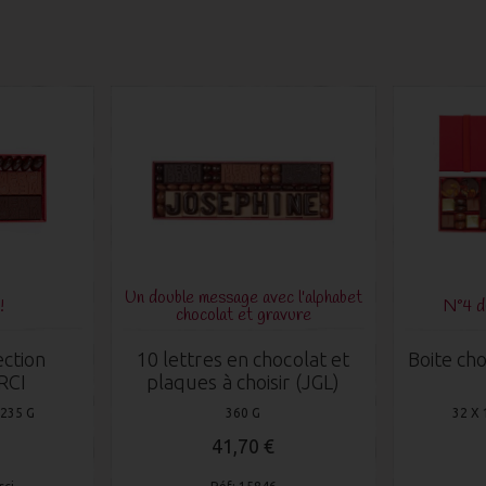
Un double message avec l'alphabet
!
N°4 
chocolat et gravure
ection
10 lettres en chocolat et
Boite cho
RCI
plaques à choisir (JGL)
 235 G
360 G
32 X 
41,70 €