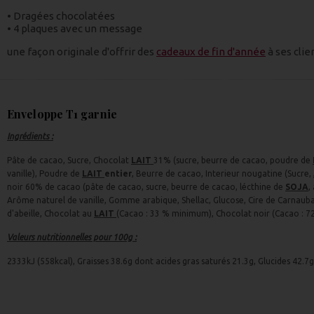
• Dragées chocolatées
• 4 plaques avec un message
une façon originale d'offrir des
cadeaux de fin d'année
à ses clie
Enveloppe T1 garnie
Ingrédients :
Pâte de cacao, Sucre, Chocolat
LAIT
31% (sucre, beurre de cacao, poudre de
vanille), Poudre de
LAIT
entier
, Beurre de cacao, Interieur nougatine (Sucre,
noir 60% de cacao (pâte de cacao, sucre, beurre de cacao, lécthine de
SOJA
,
Arôme naturel de vanille, Gomme arabique, Shellac, Glucose, Cire de Carnauba, 
d'abeille, Chocolat au
LAIT
(Cacao : 33 % minimum), Chocolat noir (Cacao : 
Valeurs nutritionnelles pour 100g :
2333kJ (558kcal), Graisses 38.6g dont acides gras saturés 21.3g, Glucides 42.7g