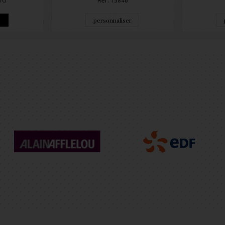
rci
Réf: 15846
e
personnaliser