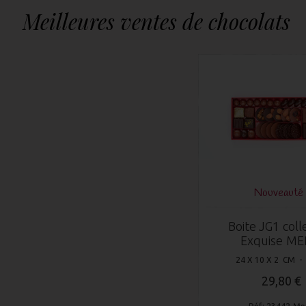
Meilleures ventes de chocolats
Nouveauté 
Boite JG1 coll
Exquise ME
24 X 10 X 2 CM -
29,80 €