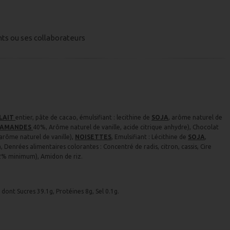
nts ou ses collaborateurs
LAIT
entier, pâte de cacao, émulsifiant : lecithine de
SOJA
, arôme naturel de
AMANDES
40%, Arôme naturel de vanille, acide citrique anhydre), Chocolat
 arôme naturel de vanille),
NOISETTES
, Emulsifiant : Lécithine de
SOJA
,
Denrées alimentaires colorantes : Concentré de radis, citron, cassis, Cire
72% minimum), Amidon de riz.
 dont Sucres 39.1g, Protéines 8g, Sel 0.1g.