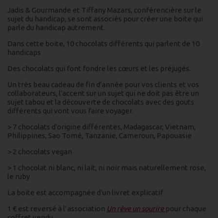
Jadis & Gourmande et Tiffany Mazars, conférencière sur le
sujet du handicap, se sont associés pour créer une boite qui
parle du handicap autrement.
Dans cette boite, 10 chocolats différents qui parlent de 10
handicaps
Des chocolats qui font fondre les cœurs et les préjugés.
Un très beau cadeau de fin d'année pour vos clients et vos
collaborateurs, l'accent sur un sujet qui ne doit pas être un
sujet tabou et la découverte de chocolats avec des gouts
différents qui vont vous faire voyager.
> 7 chocolats d'origine différentes, Madagascar, Vietnam,
Philippines, Sao Tomé, Tanzanie, Cameroun, Papouasie
> 2 chocolats vegan
> 1 chocolat ni blanc, ni lait, ni noir mais naturellement rose,
le ruby
La boite est accompagnée d'un livret explicatif
1 € est reversé à l’association
Un rêve un sourire
pour chaque
coffret vendu.