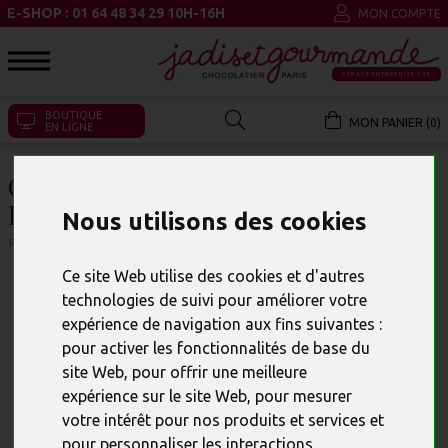
E-SHOP : 01 64 48 34 29 10H-16H
MON COMPTE
ESPACE ENTREPRISE CSE
BOUTIQUE
MON PANIER (0)
EN LIGNE
COFFRET "FAIRE FONDRE LES
PRÉJUGÉS"
Nous utilisons des cookies
RÉFÉRENCE : 23975
Ce site Web utilise des cookies et d'autres
technologies de suivi pour améliorer votre
expérience de navigation aux fins suivantes :
pour activer les fonctionnalités de base du
site Web
,
pour offrir une meilleure
expérience sur le site Web
,
pour mesurer
votre intérêt pour nos produits et services et
pour personnaliser les interactions