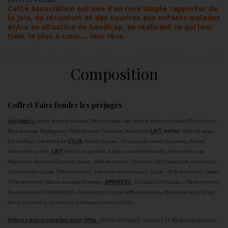
Cette association est née d’un rêve simple :
apporter de
la joie, du réconfort et des sourires aux enfants malades
et/ou en situation de handicap, en réalisant ce qui leur
tient le plus à cœur… leur rêve.
Composition
Coffret Faire fondre les préjugés
Ingrédients :
Sucre, Beurre de cacao, Pâte de cacao sao thomé, Masse de cacao Philippines,
Pâte de cacao Madagascar, Pâte de cacao Tanzanie, Poudre de
LAIT
entier
, Pâte de cacao,
Emulsifiant : Lécithine de
SOJA
, Acide citrique , Gousses de vanille broyées, Arôme
naturel de vanille,
LAIT
entier en poudre, Extrait naturel de vanille, Beurre de cacao
Papouasie Nouvelle-Guinée, Cacao : 36% minimum, Chocolat LAIT (cacao 45% minimum),
Chocolat noir (cacao 73% minimum), Lécithine de tournesol, Cacao : 64 % minimum, Cacao :
75 % minimum, Masse de cacao Vietnam,
AMANDES
, Chocolat LAIT (cacao 27% minimum),
Masse de cacao CAMEROUN, Chocolat noir (cacao 68% minimum), Masse de cacao, Sirop
de riz en poudre, Concentré protéique de pois chiche.
Valeurs nutritionnelles pour 100g :
3032kJ (725kcal), Graisses 25.8g dont acides gras