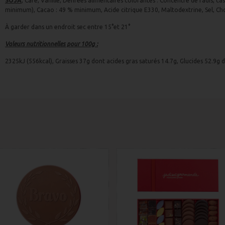
SOJA
, Café, Vanille, Denrées alimentaires colorantes : Concentré de radis, c
minimum), Cacao : 49 % minimum, Acide citrique E330, Maltodextrine, Sel, C
À garder dans un endroit sec entre 15°et 21°
Valeurs nutritionnelles pour 100g :
2325kJ (556kcal), Graisses 37g dont acides gras saturés 14.7g, Glucides 52.9g d