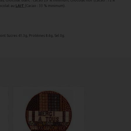
assis, Chocolat blanc : Cacao 29 % minimum, Chocolat noir (Cacao : 72%
hocolat au
LAIT
(Cacao : 33 % minimum).
ont Sucres 41.3g, Protéines 8.6g, Sel 0g.