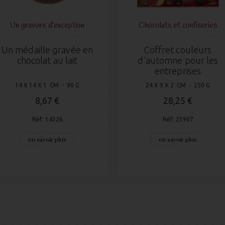
Un gravure d'exception
Chocolats et confiseries
Un médaille gravée en
Coffret couleurs
chocolat au lait
d'automne pour les
entreprises
14 X 14 X 1 CM - 90 G
24 X 9 X 2 CM - 250 G
8,67 €
28,25 €
Réf: 14326
Réf: 23907
en savoir plus
en savoir plus