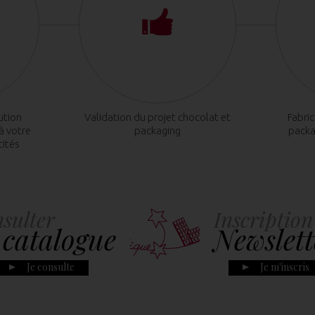
ution
Validation du projet chocolat et
Fabri
à votre
packaging
packa
tités
sulter
Inscription
 catalogue
Newslett
Je consulte
Je m'inscris