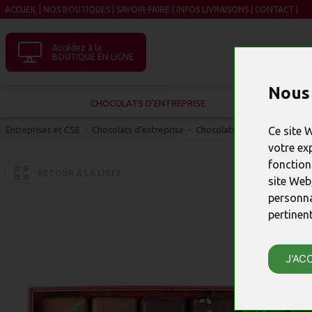
ACCUEIL
|
NOS BOUTIQUES
|
SAVOIR-FAIRE
|
INFOS LIVRAISONS
|
CONTACT
|
Accédez à la
BOUTIQUE EN LIGNE
Nous 
CHOCOLATS D'ENTREPRISE
Entreprises et CSE
-
Chocolats d'entreprise
-
Chocolats entreprise 20-30 
Ce site 
votre ex
fonction
RETOUR À LA LISTE
site Web
personna
pertinen
J'AC