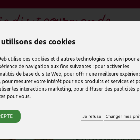
ESPACE ENTREPRISE CSE
utilisons des cookies
DEMANDE DE DEVIS
€ HT
Web utilise des cookies et d'autres technologies de suivi pour 
périence de navigation aux fins suivantes :
pour activer les
nalités de base du site Web
,
pour offrir une meilleure expérienc
PRODUIT PRÉCÉDENT
,
pour mesurer votre intérêt pour nos produits et services et p
liser les interactions marketing
,
pour diffuser des publicités p
Chocolat cad
tes pour vous
.
RÉFÉRENCE : 11948
CEPTE
Je refuse
Changer mes pré
♦ Artisan chocolatier depuis 
♦ Département entreprises et 
♦ Expert de la personnalisati