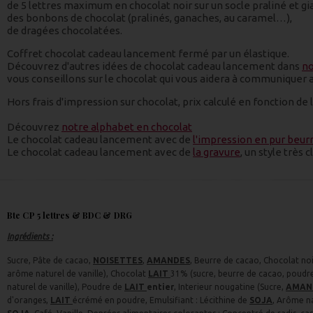
de 5 lettres maximum en chocolat noir sur un socle praliné et gi
des bonbons de chocolat (pralinés, ganaches, au caramel…),
de dragées chocolatées.
Coffret chocolat cadeau lancement fermé par un élastique.
Découvrez d'autres idées de chocolat cadeau lancement dans
no
vous conseillons sur le chocolat qui vous aidera à communiquer 
Hors frais d'impression sur chocolat, prix calculé en fonction de
Découvrez
notre alphabet en chocolat
Le chocolat cadeau lancement avec de
l'impression en pur beur
Le chocolat cadeau lancement avec de
la gravure
, un style très 
Bte CP 5 lettres & BDC & DRG
Ingrédients :
Sucre, Pâte de cacao,
NOISETTES
,
AMANDES
, Beurre de cacao, Chocolat no
arôme naturel de vanille), Chocolat
LAIT
31% (sucre, beurre de cacao, poudr
naturel de vanille), Poudre de
LAIT
entier
, Interieur nougatine (Sucre,
AMAN
d'oranges,
LAIT
écrémé en poudre, Emulsifiant : Lécithine de
SOJA
, Arôme na