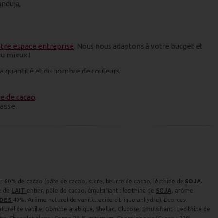
anduja,
tre espace entreprise
. Nous nous adaptons à votre budget et
au mieux !
 la quantité et du nombre de couleurs.
re de cacao
.
classe.
ir 60% de cacao (pâte de cacao, sucre, beurre de cacao, lécthine de
SOJA
,
e de
LAIT
entier, pâte de cacao, émulsifiant : lecithine de
SOJA
, arôme
DES
40%, Arôme naturel de vanille, acide citrique anhydre), Ecorces
turel de vanille, Gomme arabique, Shellac, Glucose, Emulsifiant : Lécithine de