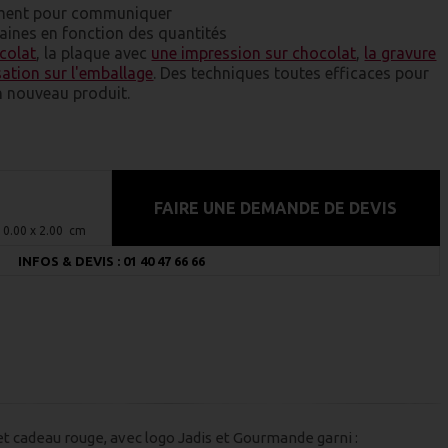
cement pour communiquer
emaines en fonction des quantités
ocolat
, la plaque avec
une impression sur chocolat
,
la gravure
sation sur l'emballage
. Des techniques toutes efficaces pour
n nouveau produit.
FAIRE UNE DEMANDE DE DEVIS
 10.00 x 2.00 cm
INFOS & DEVIS : 01 40 47 66 66
t cadeau rouge, avec logo Jadis et Gourmande garni :