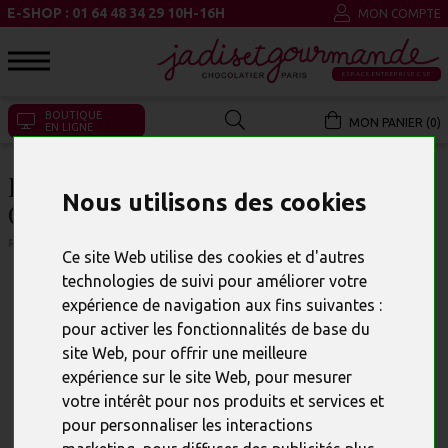
E-SHOP : 01 64 48 34 29 10H-16H
MON COMPTE
ESPACE ENTREPRISE CSE
BOUTIQUE
MON PANIER (0)
EN LIGNE
LIVRE À GARNIR CADEAU
Nous utilisons des cookies
CHOCOLAT SUR MESURE
RÉFÉRENCE : 19139
Ce site Web utilise des cookies et d'autres
technologies de suivi pour améliorer votre
expérience de navigation aux fins suivantes :
pour activer les fonctionnalités de base du
site Web
,
pour offrir une meilleure
expérience sur le site Web
,
pour mesurer
votre intérêt pour nos produits et services et
pour personnaliser les interactions