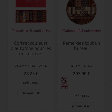
Chocolats et confiseries
Cadeau idéal entreprise
e
Coffret couleurs
Remerciez tout un
d'automne pour les
bureau
entreprises
24 X 9 X 2 CM - 250 G
40 CM 1,45 KG
28,25 €
203,90 €
Réf: 23907
en savoir plus
Réf: 18135
personnaliser