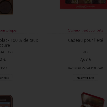
ion ludique
Cadeau idéal pour l'été
at - 100 % de taux
Cadeau pour l'été
cture
 CM - 35 G
90 G
2 €
7,67 €
23507
Réf: REGL5S-CAL-PDF-CAR
ir plus
en savoir plus