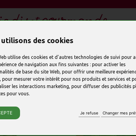
ESPACE ENTREPRISE CSE
utilisons des cookies
DEMANDE DE DEVIS
férences / Formations
Web utilise des cookies et d'autres technologies de suivi pour 
périence de navigation aux fins suivantes :
pour activer les
MINAIRES / CONFÉRENCES
nalités de base du site Web
,
pour offrir une meilleure expérienc
,
pour mesurer votre intérêt pour nos produits et services et p
liser les interactions marketing
,
pour diffuser des publicités p
TRER EXPÉDIABLES / À RETIRER EN MAGASIN :
tes pour vous
.
CEPTE
Je refuse
Changer mes pré