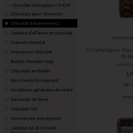
Chocolats d'exception +70 € HT
Chocolats pour remercier
Chocolat d'événements
Cadeaux d'affaires en chocolat
communicat
Gravure chocolat
Communiquer chocol
Impression chocolat
de le
Boites chocolats logo
6 X 6 X 2
Chocolats emballés
5,0
Nos clients témoignent
Réf: 
Conditions générales de vente
en savo
Demande de devis
Chocolat CSE
Services aux entreprises
Cadeaux AG & Conseils