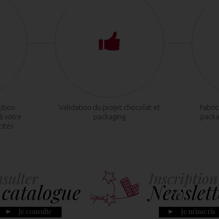
ution
Validation du projet chocolat et
Fabri
à votre
packaging
packa
tités
sulter
Inscription
 catalogue
Newslett
Je consulte
Je m'inscris