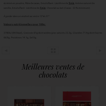
écrémé en poudre, Pâte de cacao, Emulsifiant : Lécithine de
Soja
, Arôme naturel de
vanille, Emulsifiant : Lécithine de
Soja
, Chocolat au lait (Cacao : 33 % minimum).
À garder dans un endroit sec entre 15°et 21°
Valeurs nutritionnelles pour 100g :
3783kJ (905kcal), Graisses 61g dont acides gras saturés 22.2g, Glucides 71.4g dont Sucres
66.9g, Protéines 14.1g, Sel 0g.
Meilleures ventes de
chocolats