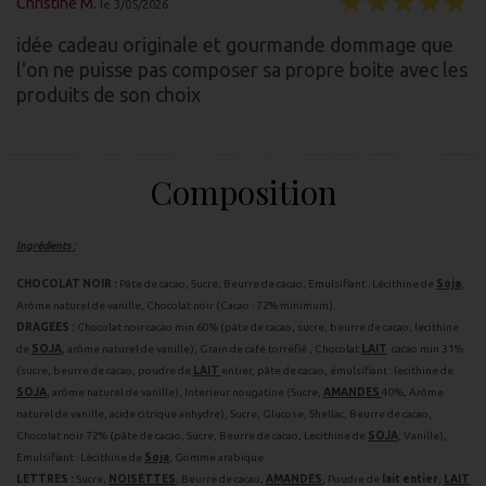
Christine M.
le 3/05/2026
idée cadeau originale et gourmande dommage que
l'on ne puisse pas composer sa propre boite avec les
produits de son choix
Composition
Ingrédients :
CHOCOLAT NOIR :
Pâte de cacao, Sucre, Beurre de cacao, Emulsifiant : Lécithine de
Soja
,
Arôme naturel de vanille, Chocolat noir (Cacao : 72% minimum).
DRAGEES :
Chocolat noir cacao min 60% (pâte de cacao, sucre, beurre de cacao, lecithine
de
SOJA
, arôme naturel de vanille), Grain de café torréfié , Chocolat
LAIT
cacao min 31%
(sucre, beurre de cacao, poudre de
LAIT
entier, pâte de cacao, émulsifiant : lecithine de
SOJA
, arôme naturel de vanille), Interieur nougatine (Sucre,
AMANDES
40%, Arôme
naturel de vanille, acide citrique anhydre), Sucre, Glucose, Shellac, Beurre de cacao,
Chocolat noir 72% (pâte de cacao, Sucre, Beurre de cacao, Lecithine de
SOJA
, Vanille),
Emulsifiant : Lécithine de
Soja
, Gomme arabique.
LETTRES :
Sucre,
NOISETTES
, Beurre de cacao,
AMANDES
, Poudre de
lait entier
,
LAIT