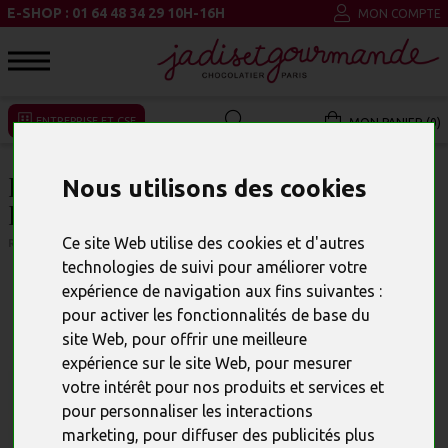
E-SHOP : 01 64 48 34 29 10H-16H
MON COMPTE
ENTREPRISE ET CSE
MON PANIER (0)
BOITE DE 10 LETTRES À
Nous utilisons des cookies
PERSONNALISER
Ce site Web utilise des cookies et d'autres
RÉFÉRENCE : 10349
technologies de suivi pour améliorer votre
expérience de navigation aux fins suivantes :
pour activer les fonctionnalités de base du
site Web
,
pour offrir une meilleure
expérience sur le site Web
,
pour mesurer
votre intérêt pour nos produits et services et
pour personnaliser les interactions
marketing
,
pour diffuser des publicités plus