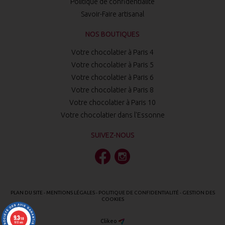
Politique de confidentialité
Savoir-Faire artisanal
NOS BOUTIQUES
Votre chocolatier à Paris 4
Votre chocolatier à Paris 5
Votre chocolatier à Paris 6
Votre chocolatier à Paris 8
Votre chocolatier à Paris 10
Votre chocolatier dans l'Essonne
SUIVEZ-NOUS
PLAN DU SITE
-
MENTIONS LÉGALES
-
POLITIQUE DE CONFIDENTIALITÉ
-
GESTION DES
COOKIES
9.3
/10
Clikeo
1612 avis