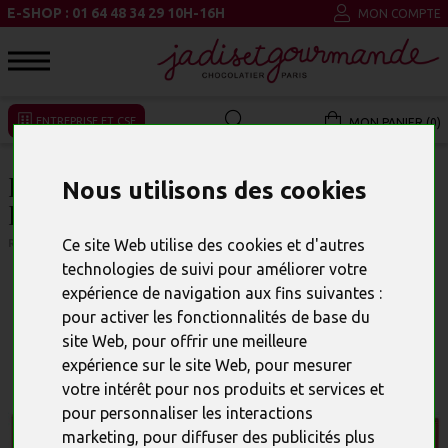
E-SHOP : 01 64 48 34 29 10H-16H
MON COMPTE
ENTREPRISE ET CSE
MON PANIER (0)
BOITE DE 20 LETTRES À
Nous utilisons des cookies
PERSONNALISER
Ce site Web utilise des cookies et d'autres
RÉFÉRENCE : 696
technologies de suivi pour améliorer votre
expérience de navigation aux fins suivantes :
pour activer les fonctionnalités de base du
site Web
,
pour offrir une meilleure
expérience sur le site Web
,
pour mesurer
votre intérêt pour nos produits et services et
pour personnaliser les interactions
marketing
,
pour diffuser des publicités plus