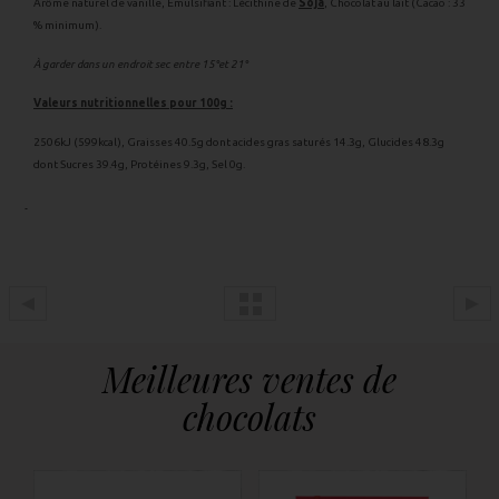
Arôme naturel de vanille, Emulsifiant : Lécithine de
Soja
, Chocolat au lait (Cacao : 33
% minimum).
À garder dans un endroit sec entre 15°et 21°
Valeurs nutritionnelles pour 100g :
2506kJ (599kcal), Graisses 40.5g dont acides gras saturés 14.3g, Glucides 48.3g
dont Sucres 39.4g, Protéines 9.3g, Sel 0g.
Meilleures ventes de
chocolats