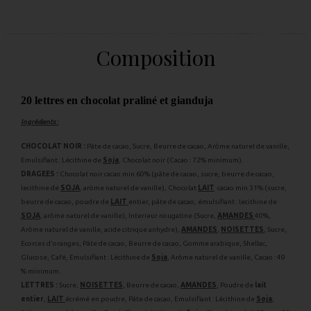
Composition
20 lettres en chocolat praliné et gianduja
Ingrédients :
CHOCOLAT NOIR :
Pâte de cacao, Sucre, Beurre de cacao, Arôme naturel de vanille,
Emulsifiant : Lécithine de
Soja
, Chocolat noir (Cacao : 72% minimum).
DRAGEES :
Chocolat noir cacao min 60% (pâte de cacao, sucre, beurre de cacao,
lecithine de
SOJA
, arôme naturel de vanille), Chocolat
LAIT
cacao min 31% (sucre,
beurre de cacao, poudre de
LAIT
entier, pâte de cacao, émulsifiant : lecithine de
SOJA
, arôme naturel de vanille), Interieur nougatine (Sucre,
AMANDES
40%,
Arôme naturel de vanille, acide citrique anhydre),
AMANDES
,
NOISETTES
, Sucre,
Ecorces d'oranges, Pâte de cacao, Beurre de cacao, Gomme arabique, Shellac,
Glucose, Café, Emulsifiant : Lécithine de
Soja
, Arôme naturel de vanille, Cacao : 49
% minimum.
LETTRES :
Sucre,
NOISETTES
, Beurre de cacao,
AMANDES
, Poudre de
lait
entier
,
LAIT
écrémé en poudre, Pâte de cacao, Emulsifiant : Lécithine de
Soja
,