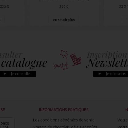
 235 G
360 G
32 X 
s
en savoir plus
sulter
Inscription
 catalogue
Newslett
Je consulte
Je m'inscris
CSE
INFORMATIONS PRATIQUES
N
Les conditions générales de vente
Votre 
space
Livraison de chocolat : délais et coûts
Votre 
T CSE