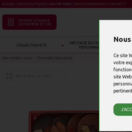
ACCUEIL
|
NOS BOUTIQUES
|
SAVOIR-FAIRE
|
INFOS LIVRAISONS
|
CONTACT
|
Accédez à l’espace
ENTREPRISE ET CSE
Nous 
MESSAGE EN CHOCOLAT À
COLLECTION ÉTÉ
PERSONNALISER
Ce site 
Nos rendez-vous
-
Chocolats Nouvel An
votre ex
fonction
site Web
RETOUR À LA LISTE
personna
pertinen
J'AC