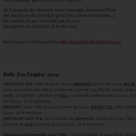
de 3 plaques de chocolat avec message Joyeuses fêtes
des bonbons de chocolat (pralinés, pâtes d'amandes...)
des palets en pur chocolat lait et noir
des palets en chocolat et fruits secs
Retrouvez toute la gamme
des chocolats d'entreprise ici
Boite JG11 Exquise 2024
CHOCOLAT 72% :
Pâte de cacao, Sucre,
AMANDES
, Beurre de cacao,
NOISE
entier en poudre, Eau, Mûres, Cranberries, Baie de Goji, Physalis séchés, Huile d
vanille, Emulsifiant : Lécithine de
Soja
, Gousses de vanille broyées, Cacao : 4
lait (Cacao : 33 % minimum).
DRAGEES :
Sucre, Pâte de cacao, Beurre de cacao,
NOISETTES
, Café, Emulsi
Cacao : 49 % minimum.
CHOCOLAT LAIT 33% :
Sucre, Poudre de
lait entier
, Beurre de cacao, Pâte
Lécithine de
Soja
, Chocolat au lait (Cacao : 33 % minimum).
Valeurs nutritionnelles pour 100g :
2533kJ (606kcal), Graisses 40.8g dont a