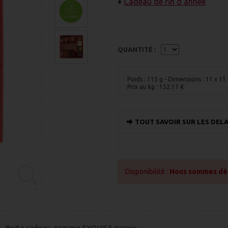
♦
Cadeau de fin d'année
QUANTITÉ :
Poids : 115 g
- Dimensions : 11 x 11
Prix au kg :
152.17
€
TOUT SAVOIR SUR LES DELA
Disponibilité :
Nous sommes désol
Boite cadeau gamme EXQUISE garnie :