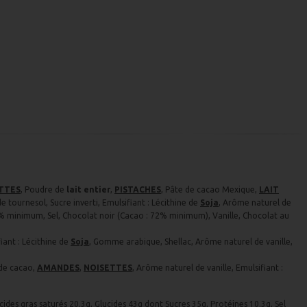
TTES
, Poudre de
lait entier
,
PISTACHES
, Pâte de cacao Mexique,
LAIT
e tournesol, Sucre inverti, Emulsifiant : Lécithine de
Soja
, Arôme naturel de
2 % minimum, Sel, Chocolat noir (Cacao : 72% minimum), Vanille, Chocolat au
fiant : Lécithine de
Soja
, Gomme arabique, Shellac, Arôme naturel de vanille,
 de cacao,
AMANDES
,
NOISETTES
, Arôme naturel de vanille, Emulsifiant :
cides gras saturés 20.3g, Glucides 43g dont Sucres 35g, Protéines 10.3g, Sel