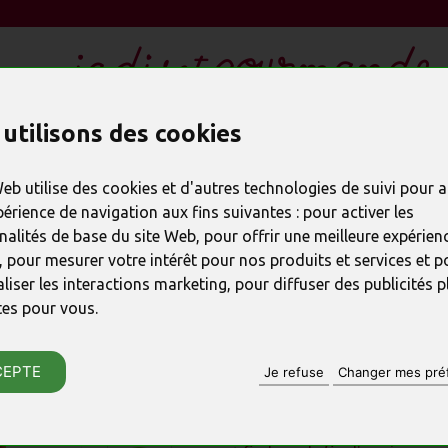
utilisons des cookies
LES CADEAUX EN CHOCOLAT
REMERCIER
SPÉC
Web utilise des cookies et d'autres technologies de suivi pour 
périence de navigation aux fins suivantes :
pour activer les
nalités de base du site Web
,
pour offrir une meilleure expérienc
,
pour mesurer votre intérêt pour nos produits et services et p
PRODUIT PRÉCÉDENT
liser les interactions marketing
,
pour diffuser des publicités p
Boite JG11 co
tes pour vous
.
CEPTE
Je refuse
Changer mes pré
RÉFÉRENCE : 23439
♦ Assortiment de chocolats
♦ Boite chocolat Noël