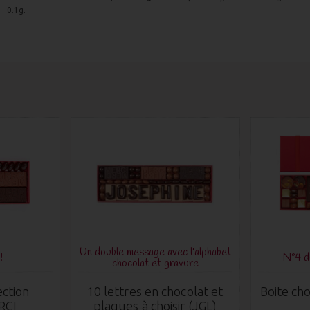
0.1g.
Un double message avec l'alphabet
!
N°4 
chocolat et gravure
ection
10 lettres en chocolat et
Boite cho
RCI
plaques à choisir (JGL)