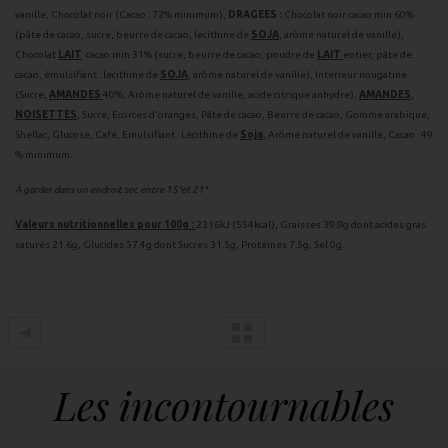
vanille, Chocolat noir (Cacao : 72% minimum),
DRAGEES :
Chocolat noir cacao min 60%
(pâte de cacao, sucre, beurre de cacao, lecithine de
SOJA
, arôme naturel de vanille),
Chocolat
LAIT
cacao min 31% (sucre, beurre de cacao, poudre de
LAIT
entier, pâte de
cacao, émulsifiant : lecithine de
SOJA
, arôme naturel de vanille), Interieur nougatine
(Sucre,
AMANDES
40%, Arôme naturel de vanille, acide citrique anhydre),
AMANDES
,
NOISETTES
, Sucre, Ecorces d'oranges, Pâte de cacao, Beurre de cacao, Gomme arabique,
Shellac, Glucose, Café, Emulsifiant : Lécithine de
Soja
, Arôme naturel de vanille, Cacao : 49
% minimum.
À garder dans un endroit sec entre 15°et 21°
Valeurs nutritionnelles pour 100g :
2316kJ (554kcal), Graisses 39.9g dont acides gras
saturés 21.6g, Glucides 57.4g dont Sucres 31.5g, Protéines 7.5g, Sel 0g.
Les incontournables