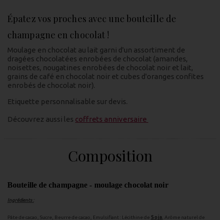
Épatez vos proches avec une bouteille de
champagne en chocolat !
Moulage en chocolat au lait garni d'un assortiment de
dragées chocolatées enrobées de chocolat (amandes,
noisettes, nougatines enrobées de chocolat noir et lait,
grains de café en chocolat noir et cubes d'oranges confites
enrobés de chocolat noir).
Etiquette personnalisable sur devis.
Découvrez aussi les
coffrets anniversaire
Composition
Bouteille de champagne - moulage chocolat noir
Ingrédients :
Pâte de cacao, Sucre, Beurre de cacao, Emulsifiant : Lécithine de
Soja
, Arôme naturel de