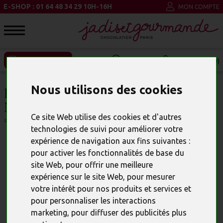
E-SHOP : 01 64 48 34 29 10H-16H
MON COMPTE
ENTREPRISE ET CSE
MON PANIER (0)
Nous utilisons des cookies
BOUTEILLE DE CHAMPAGNE EN
MOULAGE CHOCOLAT NOIR
Ce site Web utilise des cookies et d'autres
RÉFÉRENCE : 14502
technologies de suivi pour améliorer votre
expérience de navigation aux fins suivantes :
pour activer les fonctionnalités de base du
site Web
,
pour offrir une meilleure
expérience sur le site Web
,
pour mesurer
votre intérêt pour nos produits et services et
pour personnaliser les interactions
marketing
,
pour diffuser des publicités plus