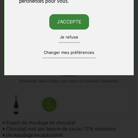
pertinentes pour vous
.
J'ACCEPTE
Je refuse
Changer mes préférences
Photos non contractuelles, sous réserve des quantités disponibles.
♦ Expert du moulage en chocolat
♦ Chocolat noir pur beurre de cacao 72% minimum
♦ Un moulage exceptionnel