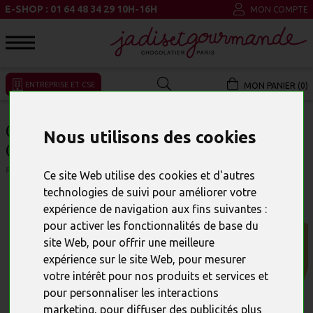
E-SHOP : 01 64 48 34 29 10H-16H
MON COMPTE
ENTREPRISE ET CSE
MON PANIER (0)
CALENDRIER MAISONNETTES 3
Nous utilisons des cookies
CHOCOLAT PAR CASE
RÉFÉRENCE : 23572
Ce site Web utilise des cookies et d'autres
technologies de suivi pour améliorer votre
expérience de navigation aux fins suivantes :
pour activer les fonctionnalités de base du
site Web
,
pour offrir une meilleure
expérience sur le site Web
,
pour mesurer
votre intérêt pour nos produits et services et
pour personnaliser les interactions
marketing
,
pour diffuser des publicités plus