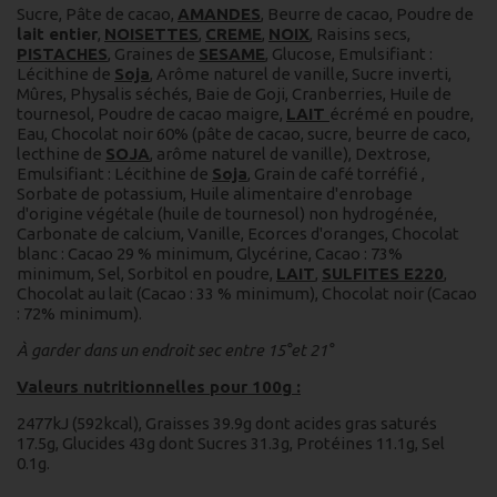
Sucre, Pâte de cacao,
AMANDES
, Beurre de cacao, Poudre de
lait entier
,
NOISETTES
,
CREME
,
NOIX
, Raisins secs,
PISTACHES
, Graines de
SESAME
, Glucose, Emulsifiant :
Lécithine de
Soja
, Arôme naturel de vanille, Sucre inverti,
Mûres, Physalis séchés, Baie de Goji, Cranberries, Huile de
tournesol, Poudre de cacao maigre,
LAIT
écrémé en poudre,
Eau, Chocolat noir 60% (pâte de cacao, sucre, beurre de caco,
lecthine de
SOJA
, arôme naturel de vanille), Dextrose,
Emulsifiant : Lécithine de
Soja
, Grain de café torréfié ,
Sorbate de potassium, Huile alimentaire d'enrobage
d'origine végétale (huile de tournesol) non hydrogénée,
Carbonate de calcium, Vanille, Ecorces d'oranges, Chocolat
blanc : Cacao 29 % minimum, Glycérine, Cacao : 73%
minimum, Sel, Sorbitol en poudre,
LAIT
,
SULFITES E220
,
Chocolat au lait (Cacao : 33 % minimum), Chocolat noir (Cacao
: 72% minimum).
À garder dans un endroit sec entre 15°et 21°
Valeurs nutritionnelles pour 100g :
2477kJ (592kcal), Graisses 39.9g dont acides gras saturés
17.5g, Glucides 43g dont Sucres 31.3g, Protéines 11.1g, Sel
0.1g.