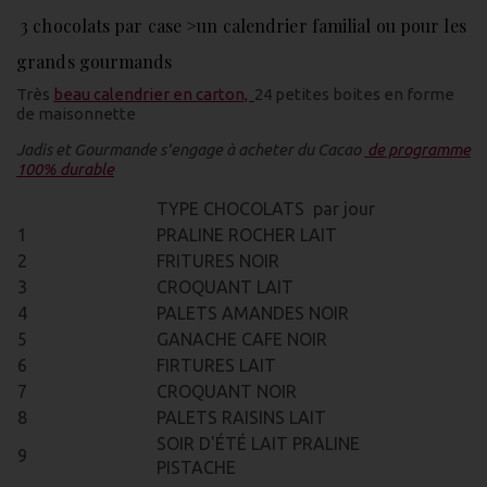
3 chocolats par case >un calendrier familial ou pour les
grands gourmands
Très
beau calendrier en carton,
24 petites boites en forme
de maisonnette
Jadis et Gourmande s'engage à acheter du Cacao
de programme
100% durable
TYPE CHOCOLATS par jour
1
PRALINE ROCHER LAIT
2
FRITURES NOIR
3
CROQUANT LAIT
4
PALETS AMANDES NOIR
5
GANACHE CAFE NOIR
6
FIRTURES LAIT
7
CROQUANT NOIR
8
PALETS RAISINS LAIT
SOIR D'ÉTÉ LAIT PRALINE
9
PISTACHE