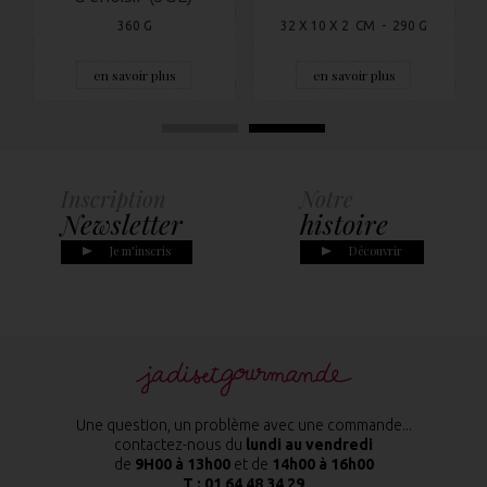
360 G
32 X 10 X 2 CM - 290 G
en savoir plus
en savoir plus
Inscription
Notre
Newsletter
histoire
Je m'inscris
Découvrir
Une question, un problème avec une commande...
contactez-nous du
lundi au vendredi
de
9H00 à 13h00
et de
14h00 à 16h00
T :
01 64 48 34 29