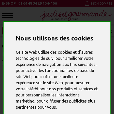
E-SHOP : 01 64 48 34 29 10H-16H
MON COMPTE
ENTREPRISE ET CSE
MON PANIER (0)
Nous utilisons des cookies
CHOCOLAT ET SAINT-VALENTIN :
UNE ALLIANCE GOURMANDE QUI
Ce site Web utilise des cookies et d'autres
technologies de suivi pour améliorer votre
ÉVEILLE LES SENS
expérience de navigation aux fins suivantes :
pour activer les fonctionnalités de base du
site Web
,
pour offrir une meilleure
expérience sur le site Web
,
pour mesurer
votre intérêt pour nos produits et services et
pour personnaliser les interactions
marketing
,
pour diffuser des publicités plus
pertinentes pour vous
.