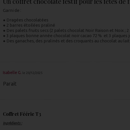
Un coffret chocolaté festif pour les fêtes de
Garni de :
● Dragées chocolatées
● 2 barres étoilées praliné
● Des palets fruits secs (2 palets chocolat Noir Raison et Noix ;
● 3 plaques bonne année chocolat noir cacao 72 % et 3 plaques j
● Des ganaches, des pralinés et des croquants au chocolat au lait
Isabelle G.
le 20/12/2025
Parait
Coffret Féérie T3
Ingrédients :