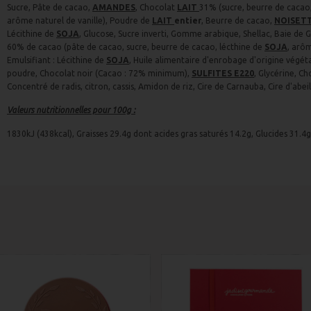
Sucre, Pâte de cacao,
AMANDES
, Chocolat
LAIT
31% (sucre, beurre de caca
arôme naturel de vanille), Poudre de
LAIT
entier
, Beurre de cacao,
NOISET
Lécithine de
SOJA
, Glucose, Sucre inverti, Gomme arabique, Shellac, Baie de G
60% de cacao (pâte de cacao, sucre, beurre de cacao, lécthine de
SOJA
, arôm
Emulsifiant : Lécithine de
SOJA
, Huile alimentaire d'enrobage d'origine végéta
poudre, Chocolat noir (Cacao : 72% minimum),
SULFITES E220
, Glycérine, C
Concentré de radis, citron, cassis, Amidon de riz, Cire de Carnauba, Cire d'abeil
Valeurs nutritionnelles pour 100g :
1830kJ (438kcal), Graisses 29.4g dont acides gras saturés 14.2g, Glucides 31.4g