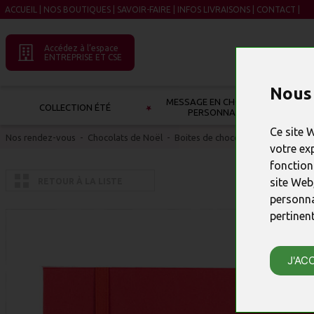
ACCUEIL
|
NOS BOUTIQUES
|
SAVOIR-FAIRE
|
INFOS LIVRAISONS
|
CONTACT
|
Accédez à l’espace
ENTREPRISE ET CSE
Nous 
MESSAGE EN CHOCOLAT À
COLLECTION ÉTÉ
PERSONNALISER
Ce site 
Nos rendez-vous
-
Chocolats de Noël
-
Boites de chocolats de Noël
votre ex
fonction
site Web
RETOUR À LA LISTE
personna
pertinen
J'AC