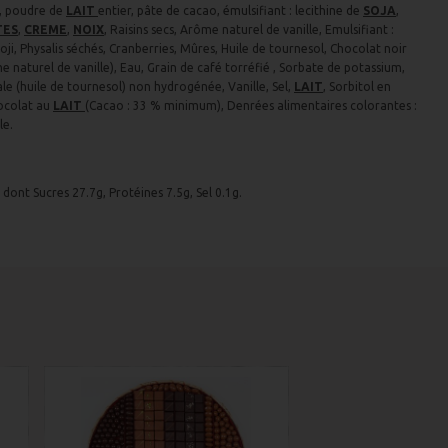
o, poudre de
LAIT
entier, pâte de cacao, émulsifiant : lecithine de
SOJA
,
TES
,
CREME
,
NOIX
, Raisins secs, Arôme naturel de vanille, Emulsifiant :
oji, Physalis séchés, Cranberries, Mûres, Huile de tournesol, Chocolat noir
e naturel de vanille), Eau, Grain de café torréfié , Sorbate de potassium,
le (huile de tournesol) non hydrogénée, Vanille, Sel,
LAIT
, Sorbitol en
hocolat au
LAIT
(Cacao : 33 % minimum), Denrées alimentaires colorantes :
le.
 dont Sucres 27.7g, Protéines 7.5g, Sel 0.1g.