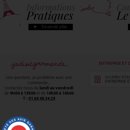
Informations
Con
Pratiques
Le
En savoir plus
ENTREPRISE ET 
Accédez à l’e
Une question, un problème avec une
ENTREPRISE E
commande...
contactez-nous du
lundi au vendredi
de
9H00 à 13h00
et de
14h00 à 16h00
T :
01 64 48 34 29