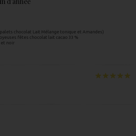
 fin d’année
 2 palets chocolat Lait Mélange tonique et Amandes)
oyeuses fêtes chocolat lait cacao 33 %
 et noir