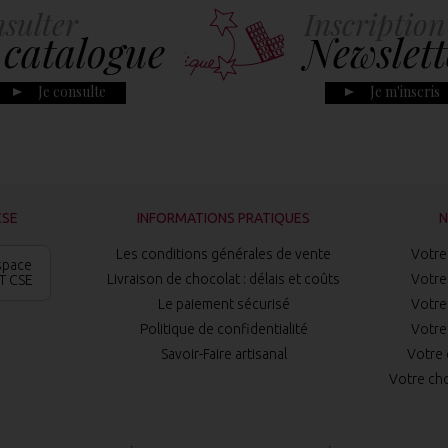
sulter
Inscription
 catalogue
Newslett
Je consulte
Je m'inscris
CSE
INFORMATIONS PRATIQUES
N
Les conditions générales de vente
Votre 
space
Livraison de chocolat : délais et coûts
Votre 
T CSE
Le paiement sécurisé
Votre 
Politique de confidentialité
Votre 
Savoir-Faire artisanal
Votre 
Votre cho