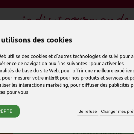
utilisons des cookies
LES CADEAUX EN CHOCOLAT
REMERCIER
SPÉC
Web utilise des cookies et d'autres technologies de suivi pour 
périence de navigation aux fins suivantes :
pour activer les
nalités de base du site Web
,
pour offrir une meilleure expérienc
,
pour mesurer votre intérêt pour nos produits et services et p
PRODUIT PRÉCÉDENT
liser les interactions marketing
,
pour diffuser des publicités p
Coffret Féerie
tes pour vous
.
CEPTE
Je refuse
Changer mes pré
RÉFÉRENCE : 23888
♦ Un bel assortiment pour un
♦ on adore, les barres en form