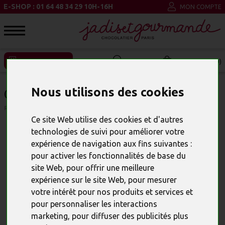
E-SHOP : 01 64 48 34 29 10H-16H
MON COMPTE
ENTREPRISE ET CSE
MON PANIER (0)
COFFRET FÉERIE T4
Nous utilisons des cookies
RÉFÉRENCE : 23887
Ce site Web utilise des cookies et d'autres
technologies de suivi pour améliorer votre
expérience de navigation aux fins suivantes :
pour activer les fonctionnalités de base du
site Web
,
pour offrir une meilleure
expérience sur le site Web
,
pour mesurer
votre intérêt pour nos produits et services et
pour personnaliser les interactions
marketing
,
pour diffuser des publicités plus