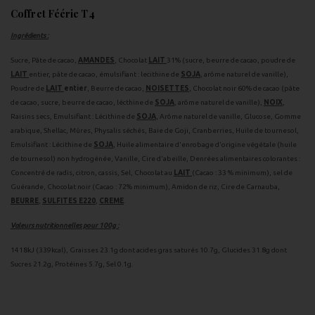
Coffret Féérie T4
Ingrédients :
Sucre, Pâte de cacao,
AMANDES
, Chocolat
LAIT
31% (sucre, beurre de cacao, poudre de
LAIT
entier, pâte de cacao, émulsifiant : lecithine de
SOJA
, arôme naturel de vanille),
Poudre de
LAIT
entier
, Beurre de cacao,
NOISETTES
, Chocolat noir 60% de cacao (pâte
de cacao, sucre, beurre de cacao, lécthine de
SOJA
, arôme naturel de vanille),
NOIX
,
Raisins secs, Emulsifiant : Lécithine de
SOJA
, Arôme naturel de vanille, Glucose, Gomme
arabique, Shellac, Mûres, Physalis séchés, Baie de Goji, Cranberries, Huile de tournesol,
Emulsifiant : Lécithine de
SOJA
, Huile alimentaire d'enrobage d'origine végétale (huile
de tournesol) non hydrogénée, Vanille, Cire d'abeille, Denrées alimentaires colorantes :
Concentré de radis, citron, cassis, Sel, Chocolat au
LAIT
(Cacao : 33 % minimum), sel de
Guérande, Chocolat noir (Cacao : 72% minimum), Amidon de riz, Cire de Carnauba,
BEURRE
,
SULFITES E220
,
CREME
.
Valeurs nutritionnelles pour 100g :
1418kJ (339kcal), Graisses 23.1g dont acides gras saturés 10.7g, Glucides 31.8g dont
Sucres 21.2g, Protéines 5.7g, Sel 0.1g.