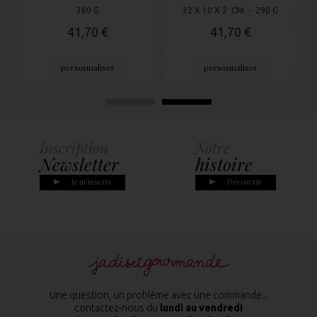
360 G
32 X 10 X 2 CM - 290 G
41,70 €
41,70 €
personnaliser
personnaliser
Inscription
Notre
Newsletter
histoire
Je m'inscris
Découvrir
Une question, un problème avec une commande...
contactez-nous du
lundi au vendredi