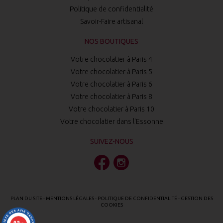
Politique de confidentialité
Savoir-Faire artisanal
NOS BOUTIQUES
Votre chocolatier à Paris 4
Votre chocolatier à Paris 5
Votre chocolatier à Paris 6
Votre chocolatier à Paris 8
Votre chocolatier à Paris 10
Votre chocolatier dans l'Essonne
SUIVEZ-NOUS
PLAN DU SITE
-
MENTIONS LÉGALES
-
POLITIQUE DE CONFIDENTIALITÉ
-
GESTION DES
COOKIES
9.3