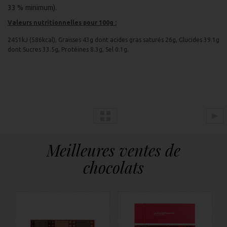
33 % minimum).
Valeurs nutritionnelles pour 100g :
2451kJ (586kcal), Graisses 43g dont acides gras saturés 26g, Glucides 39.1g
dont Sucres 33.5g, Protéines 8.3g, Sel 0.1g.
Meilleures ventes de
chocolats