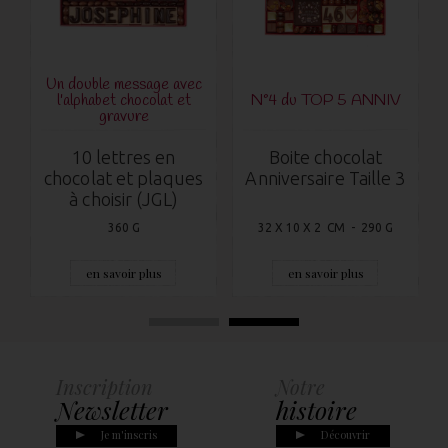
Un double message avec
l'alphabet chocolat et
N°4 du TOP 5 ANNIV
gravure
10 lettres en
Boite chocolat
chocolat et plaques
Anniversaire Taille 3
à choisir (JGL)
360 G
32 X 10 X 2 CM - 290 G
en savoir plus
en savoir plus
Inscription
Notre
Newsletter
histoire
Je m'inscris
Découvrir