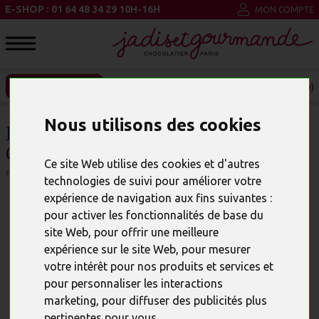
E-SHOP : 01 64 48 34 29 10H-16H
MON COMPTE
ENTREPRISE ET CSE
MON PANIER (0)
Nous utilisons des cookies
ETUI DU PAPA CHOUETTE
CONDUCTEUR EN CHOCOLAT
Ce site Web utilise des cookies et d'autres
RÉFÉRENCE : 24228
technologies de suivi pour améliorer votre
expérience de navigation aux fins suivantes :
pour activer les fonctionnalités de base du
site Web
,
pour offrir une meilleure
expérience sur le site Web
,
pour mesurer
votre intérêt pour nos produits et services et
pour personnaliser les interactions
marketing
,
pour diffuser des publicités plus
pertinentes pour vous
.