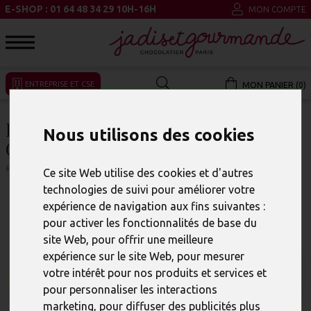
E-SHOP : 01 64 48 34 29 10H-16H
MON COMPTE
ENTREPRISE ET CSE
MON PANIER (0)
REMERCIEMENT ET OFFRIR DES
Nous utilisons des cookies
CHOCOLATS
RÉFÉRENCE : 16876
Ce site Web utilise des cookies et d'autres
technologies de suivi pour améliorer votre
expérience de navigation aux fins suivantes :
pour activer les fonctionnalités de base du
site Web
,
pour offrir une meilleure
expérience sur le site Web
,
pour mesurer
votre intérêt pour nos produits et services et
pour personnaliser les interactions
marketing
,
pour diffuser des publicités plus