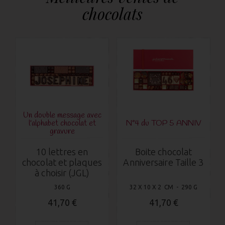
chocolats
Un double message avec
l'alphabet chocolat et
N°4 du TOP 5 ANNIV
gravure
10 lettres en
Boite chocolat
chocolat et plaques
Anniversaire Taille 3
à choisir (JGL)
360 G
32 X 10 X 2 CM - 290 G
41,70 €
41,70 €