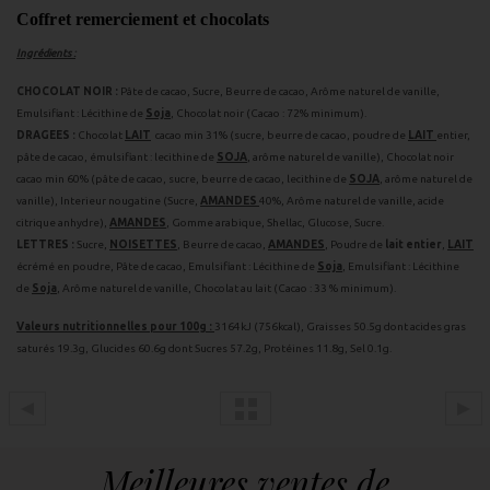
Coffret remerciement et chocolats
Ingrédients :
CHOCOLAT NOIR :
Pâte de cacao, Sucre, Beurre de cacao, Arôme naturel de vanille,
Emulsifiant : Lécithine de
Soja
, Chocolat noir (Cacao : 72% minimum).
DRAGEES :
Chocolat
LAIT
cacao min 31% (sucre, beurre de cacao, poudre de
LAIT
entier,
pâte de cacao, émulsifiant : lecithine de
SOJA
, arôme naturel de vanille), Chocolat noir
cacao min 60% (pâte de cacao, sucre, beurre de cacao, lecithine de
SOJA
, arôme naturel de
vanille), Interieur nougatine (Sucre,
AMANDES
40%, Arôme naturel de vanille, acide
citrique anhydre),
AMANDES
, Gomme arabique, Shellac, Glucose, Sucre.
LETTRES :
Sucre,
NOISETTES
, Beurre de cacao,
AMANDES
, Poudre de
lait entier
,
LAIT
écrémé en poudre, Pâte de cacao, Emulsifiant : Lécithine de
Soja
, Emulsifiant : Lécithine
de
Soja
, Arôme naturel de vanille, Chocolat au lait (Cacao : 33 % minimum).
Valeurs nutritionnelles pour 100g :
3164kJ (756kcal), Graisses 50.5g dont acides gras
saturés 19.3g, Glucides 60.6g dont Sucres 57.2g, Protéines 11.8g, Sel 0.1g.
Meilleures ventes de