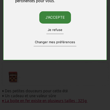
pertinentes pour vous
.
J'ACCEPTE
Je refuse
Changer mes préférences
Photos non contractuelles, sous réserve des quantités disponibles.
♦ Des petites douceurs pour cette été
♦ Un cadeau et une valeur sûre
♦ La boite en fer existe en plusieurs tailles : 325g