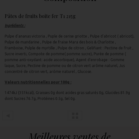
Pâtes de fruits boite fer T1 215g
Ingrédients :
Pulpe d'ananas victoria , Puple de cerise griotte , Pulpe d'abricot ( abricot),
Pulpe de mandarine , Pulpe de fraise Mara des bois & Charlotte ,
Framboise, Pulple de myrtille , Pulpe de citron , Gelifiant : Pectine de fruit ,
Sucre inverti, Compote de pomme( pomme sucre), Purée de pomme (
pomme anti-oxydant: acide ascorbique), Agent d'enrobage : Gomme
laque, Sucre, Pectine de pomme ou de citron vert arôme naturel, Jus
concentré de citron vert, arôme naturel , Glucose.
Valeurs nutritionnelles pour 100g :
1474kJ (351kcal), Graisses 0g dont acides gras saturés 0g, Glucides 81.9g
dont Sucres 76.7g, Protéines 0.5g, Sel 0g.
Meilleures ventes de