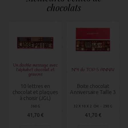
chocolats
Un double message avec
l'alphabet chocolat et
N°4 du TOP 5 ANNIV
gravure
10 lettres en
Boite chocolat
chocolat et plaques
Anniversaire Taille 3
à choisir (JGL)
360 G
32 X 10 X 2 CM - 290 G
41,70 €
41,70 €