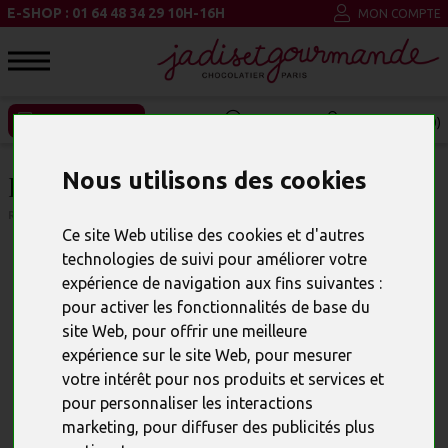
E-SHOP : 01 64 48 34 29 10H-16H
MON COMPTE
ENTREPRISE ET CSE
MON PANIER (0)
Nous utilisons des cookies
PÂTES DE FRUITS BOITE FER T1
RÉFÉRENCE : 23961
Ce site Web utilise des cookies et d'autres
technologies de suivi pour améliorer votre
expérience de navigation aux fins suivantes :
pour activer les fonctionnalités de base du
site Web
,
pour offrir une meilleure
expérience sur le site Web
,
pour mesurer
votre intérêt pour nos produits et services et
pour personnaliser les interactions
marketing
,
pour diffuser des publicités plus