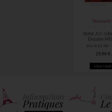
Nouveauté 
Boite JG1 coll
Exquise ME
24 X 10 X 2 CM -
29,80 €
achat rapid
Informations
Con
Pratiques
Le