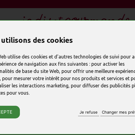
utilisons des cookies
LES CADEAUX EN CHOCOLAT
REMERCIER
SPÉC
Web utilise des cookies et d'autres technologies de suivi pour 
périence de navigation aux fins suivantes :
pour activer les
nalités de base du site Web
,
pour offrir une meilleure expérienc
PRODUIT PRÉCÉDENT
,
pour mesurer votre intérêt pour nos produits et services et p
liser les interactions marketing
,
pour diffuser des publicités p
Renne chocolat
tes pour vous
.
RÉFÉRENCE : 23538
CEPTE
Je refuse
Changer mes pré
♦ Chocolat
artisanal
fabriqué
♦ Renne en
chocolat au lait
33
♦ Petit
centre de table
origin