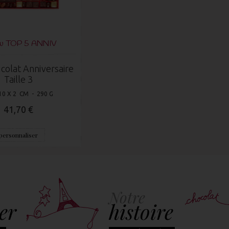
du TOP 5 ANNIV
colat Anniversaire
Taille 3
10 X 2 CM - 290 G
41,70 €
personnaliser
Notre
er
histoire