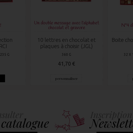
Un double message avec l'alphabet
!
N°4 
chocolat et gravure
ection
10 lettres en chocolat et
Boite cho
RCI
plaques à choisir (JGL)
 235 G
360 G
32 X 
41,70 €
e
personnaliser
sulter
Inscription
 catalogue
Newslett