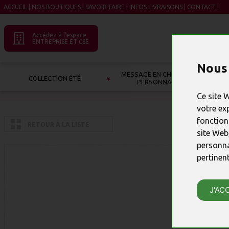
ACCUEIL
|
NOS BOUTIQUES
|
SAVOIR-FAIRE
|
INFOS LIVRAISONS
|
CONTACT
|
Accédez à l’espace
ENTREPRISE ET CSE
Nous 
MESSAGE EN CHOCOLAT À
COLLECTION ÉTÉ
PERSONNALISER
Ce site 
votre ex
fonction
RETOUR À LA LISTE
site Web
personna
pertinen
J'AC