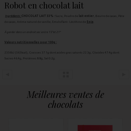
Robot en chocolat lait
Ingrédients :
CHOCOLAT LAIT 33% :
Sucre, Poudre de
lait entier
, Beurre de cacao, Pâte
de cacao, Arôme naturel de vanille, Emulsifiant : Lécithine de
Soja
.
À garder dans un endroit sec entre 15°et 21°
Valeurs nutritionnelles pour 100g :
2356kJ (563kcal), Graisses 37.1g dont acides gras saturés 22.3g, Glucides 47.4g dont
Sucres 46.4g, Protéines 8.8g, Sel 0.2g.
Meilleures ventes de
chocolats