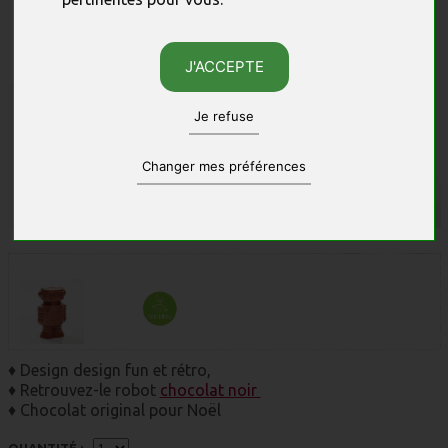
J'ACCEPTE
Je refuse
Changer mes préférences
Photos non contractuelles, sous réserve des quantités disponibles.
♦ Design design fun et rétro,
♦ Retrouvez-le robot
chocolat noir
♦ Chocolat original pour Noël
QUANTITÉ :