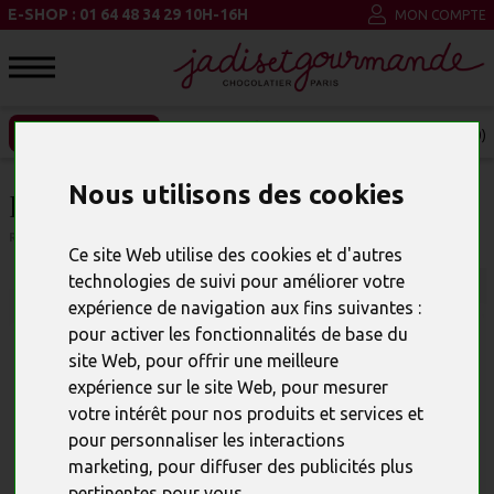
E-SHOP : 01 64 48 34 29 10H-16H
MON COMPTE
ENTREPRISE ET CSE
MON PANIER (0)
Nous utilisons des cookies
ROBOT EN CHOCOLAT LAIT
RÉFÉRENCE : 23991
Ce site Web utilise des cookies et d'autres
technologies de suivi pour améliorer votre
expérience de navigation aux fins suivantes :
pour activer les fonctionnalités de base du
site Web
,
pour offrir une meilleure
expérience sur le site Web
,
pour mesurer
votre intérêt pour nos produits et services et
pour personnaliser les interactions
marketing
,
pour diffuser des publicités plus
pertinentes pour vous
.