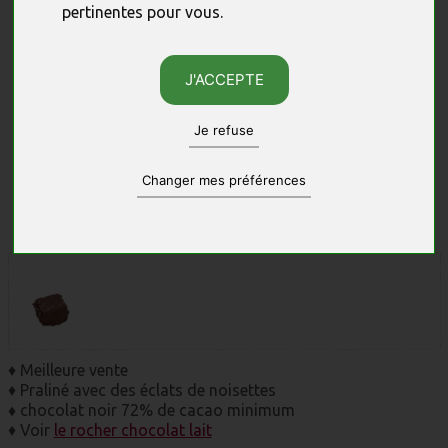
pertinentes pour vous
.
J'ACCEPTE
Je refuse
Changer mes préférences
Photos non contractuelles, sous réserve des quantités disponibles.
♦ Meilleure vente
♦ Praliné avec des éclats de noisettes
♦
chocolat noir 72% de cacao minimum
♦ Voir
le rocher chocolat lait