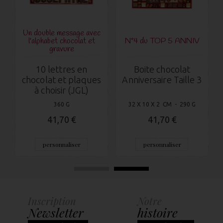
Un double message avec
l'alphabet chocolat et
N°4 du TOP 5 ANNIV
gravure
10 lettres en
Boite chocolat
chocolat et plaques
Anniversaire Taille 3
à choisir (JGL)
360 G
32 X 10 X 2 CM - 290 G
41,70 €
41,70 €
personnaliser
personnaliser
Inscription
Notre
Newsletter
histoire