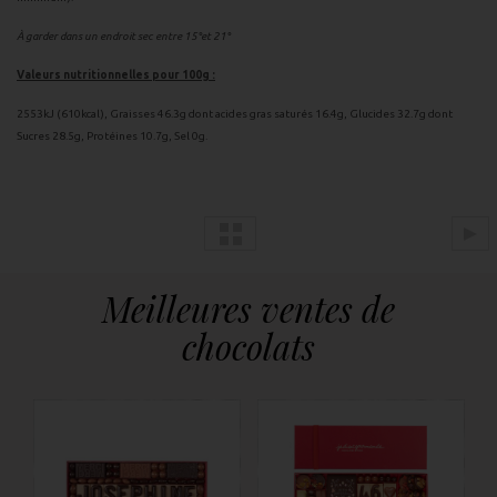
À garder dans un endroit sec entre 15°et 21°
Valeurs nutritionnelles pour 100g :
2553kJ (610kcal), Graisses 46.3g dont acides gras saturés 16.4g, Glucides 32.7g dont
Sucres 28.5g, Protéines 10.7g, Sel 0g.
Meilleures ventes de
chocolats