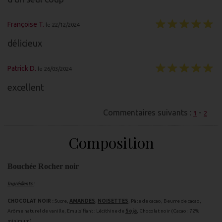
Françoise T.
le 22/12/2024
délicieux
Patrick D.
le 26/03/2024
excellent
Commentaires suivants :
-
1
2
Composition
Bouchée Rocher noir
Ingrédients :
CHOCOLAT NOIR :
Sucre,
AMANDES
,
NOISETTES
, Pâte de cacao, Beurre de cacao,
Arôme naturel de vanille, Emulsifiant : Lécithine de
Soja
, Chocolat noir (Cacao : 72%
minimum).