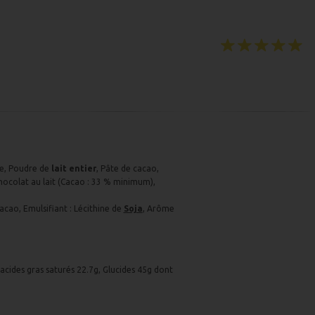
e, Poudre de
lait entier
, Pâte de cacao,
Chocolat au lait (Cacao : 33 % minimum),
acao, Emulsifiant : Lécithine de
Soja
, Arôme
acides gras saturés 22.7g, Glucides 45g dont