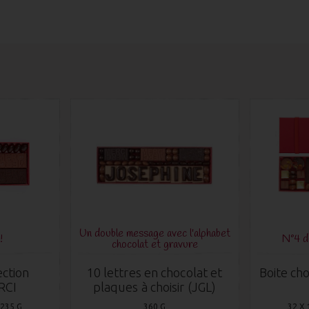
Un double message avec l'alphabet
!
N°4 
chocolat et gravure
ection
10 lettres en chocolat et
Boite cho
RCI
plaques à choisir (JGL)
 235 G
360 G
32 X 