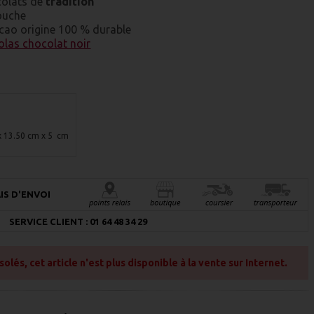
colats de
tradition
ouche
acao origine 100 % durable
olas chocolat noir
x 13.50 cm x 5 cm
IS D'ENVOI
SERVICE CLIENT : 01 64 48 34 29
és, cet article n'est plus disponible à la vente sur Internet.