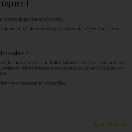
roquer !
our un moulage tout en chocolat.
originaux et d'autres moulages en chocolat (Père Noël, renne
n décembre ?
bre, la coutume veut que
Saint
-
Nicolas
se déplace sur son âne,
Sa mission est de récompenser tous ceux qui ont été sages en
aux.
ière 100% recyclées et recyclables