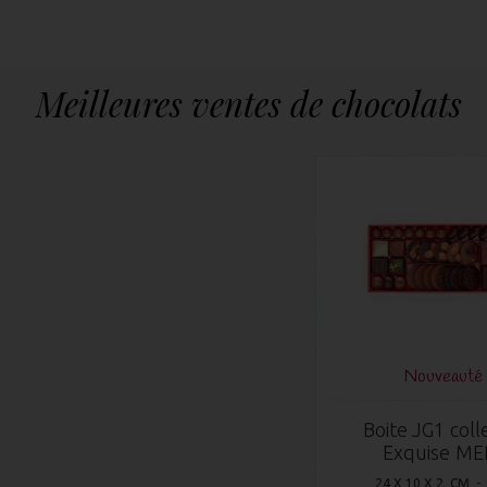
Meilleures ventes de chocolats
Nouveauté 
Boite JG1 coll
Exquise ME
24 X 10 X 2 CM -