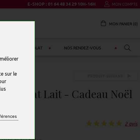
E-SHOP : 01 64 48 34 29 10H-16H
MON COMPTE
MON PANIER (
0
)
IALITÉS EN CHOCOLAT
NOS RENDEZ-VOUS
améliorer
e sur le
PRODUIT SUIVANT
our
lus
 chocolat Lait - Cadeau Noël
férences
2 avis