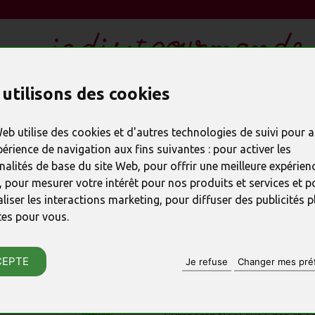
utilisons des cookies
LES CADEAUX EN CHOCOLAT
REMERCIER
SPÉC
Web utilise des cookies et d'autres technologies de suivi pour 
périence de navigation aux fins suivantes :
pour activer les
nalités de base du site Web
,
pour offrir une meilleure expérienc
,
pour mesurer votre intérêt pour nos produits et services et p
liser les interactions marketing
,
pour diffuser des publicités p
Saint-Nicolas
tes pour vous
.
chocolat
CEPTE
Je refuse
Changer mes pré
RÉFÉRENCE : 2937
♦ Saint Nicolas chocolat lait