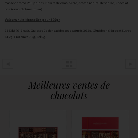
Masse de cacao Philippines, Beurre de cacao, Sucre, Arôme naturel de vanille, Chocolat
noir (cacao 68% minimum).
Valeurs nutritionnelles pour 100g :
2583kJ (617kcal), Graisses 0g dont acides gras saturés 26.6g, Glucides 46.8g dont Sucres
61.2g, Protéines 7.5g, Sel 0g.
Meilleures ventes de
chocolats