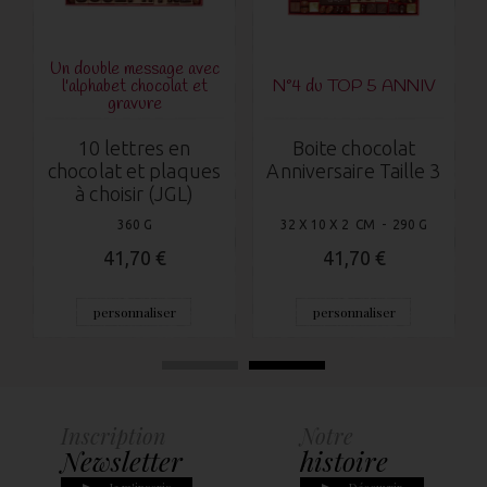
Un double message avec
l'alphabet chocolat et
N°4 du TOP 5 ANNIV
gravure
10 lettres en
Boite chocolat
chocolat et plaques
Anniversaire Taille 3
à choisir (JGL)
360 G
32 X 10 X 2 CM - 290 G
41,70 €
41,70 €
personnaliser
personnaliser
Inscription
Notre
Newsletter
histoire