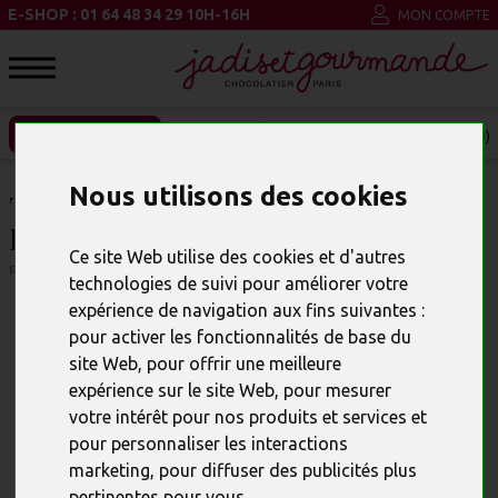
E-SHOP : 01 64 48 34 29 10H-16H
MON COMPTE
ENTREPRISE ET CSE
MON PANIER (0)
Nous utilisons des cookies
TABLETTE DE CHOCOLAT NOIR
PHILIPPINES
Ce site Web utilise des cookies et d'autres
RÉFÉRENCE : 00014
technologies de suivi pour améliorer votre
expérience de navigation aux fins suivantes :
pour activer les fonctionnalités de base du
site Web
,
pour offrir une meilleure
expérience sur le site Web
,
pour mesurer
votre intérêt pour nos produits et services et
pour personnaliser les interactions
marketing
,
pour diffuser des publicités plus
pertinentes pour vous
.