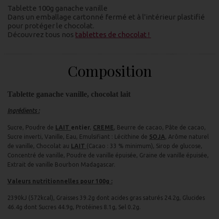
Tablette 100g ganache vanille
Dans un emballage cartonné fermé et à l'intérieur plastifié
pour protéger le chocolat.
Découvrez tous nos
tablettes de chocolat !
Composition
Tablette g
anache vanille, chocolat lait
Ingrédients :
Sucre, Poudre de
LAIT
entier
,
CREME
, Beurre de cacao, Pâte de cacao,
Sucre inverti, Vanille, Eau, Emulsifiant : Lécithine de
SOJA
, Arôme naturel
de vanille, Chocolat au
LAIT
(Cacao : 33 % minimum), Sirop de glucose,
Concentré de vanille, Poudre de vanille épuisée, Graine de vanille épuisée,
Extrait de vanille Bourbon Madagascar.
Valeurs nutritionnelles pour 100g :
2390kJ (572kcal), Graisses 39.2g dont acides gras saturés 24.2g, Glucides
46.4g dont Sucres 44.9g, Protéines 8.1g, Sel 0.2g.