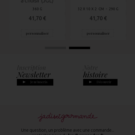
à choisir (JGL)
360 G
32 X 10 X 2 CM - 290 G
41,70 €
41,70 €
personnaliser
personnaliser
Inscription
Notre
Newsletter
histoire
Je m'inscris
Découvrir
Une question, un problème avec une commande...