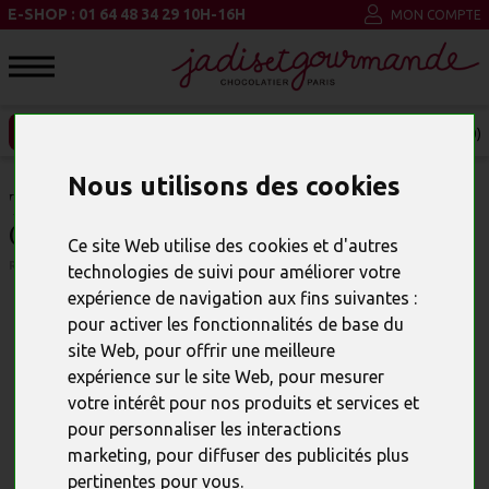
E-SHOP : 01 64 48 34 29 10H-16H
MON COMPTE
ENTREPRISE ET CSE
MON PANIER (0)
Nous utilisons des cookies
TABLETTE GANACHE VANILLE,
CHOCOLAT LAIT
Ce site Web utilise des cookies et d'autres
RÉFÉRENCE : 24205
technologies de suivi pour améliorer votre
expérience de navigation aux fins suivantes :
pour activer les fonctionnalités de base du
site Web
,
pour offrir une meilleure
expérience sur le site Web
,
pour mesurer
votre intérêt pour nos produits et services et
pour personnaliser les interactions
marketing
,
pour diffuser des publicités plus
pertinentes pour vous
.