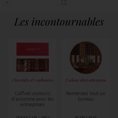
Les incontournables
Chocolats et confiseries
Cadeau idéal entreprise
e
Coffret couleurs
Remerciez tout un
d'automne pour les
bureau
entreprises
24 X 9 X 2 CM - 250 G
40 CM 1,45 KG