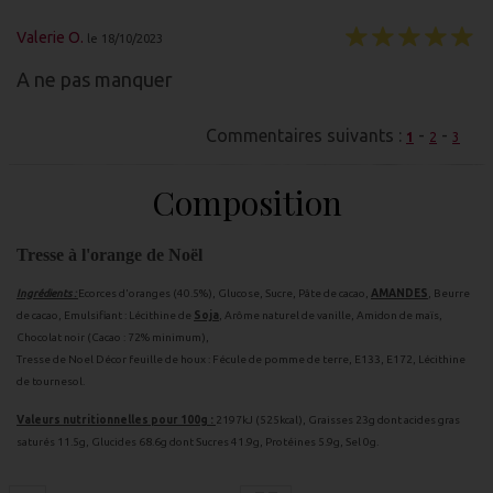
Valerie O.
le 18/10/2023
A ne pas manquer
Commentaires suivants :
-
-
1
2
3
Composition
Tresse à l'orange de Noël
Ingrédients :
Ecorces d'oranges (40.5%), Glucose, Sucre, Pâte de cacao,
AMANDES
, Beurre
de cacao, Emulsifiant : Lécithine de
Soja
, Arôme naturel de vanille, Amidon de maïs,
Chocolat noir (Cacao : 72% minimum),
Tresse de Noel Décor feuille de houx : Fécule de pomme de terre, E133, E172, Lécithine
de tournesol.
Valeurs nutritionnelles pour 100g :
2197kJ (525kcal), Graisses 23g dont acides gras
saturés 11.5g, Glucides 68.6g dont Sucres 41.9g, Protéines 5.9g, Sel 0g.