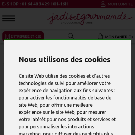
E-SHOP : 01 64 48 34 29 10H-16H
MON COMPTE
ENTREPRISE ET CSE
MON PANIER (0)
TRESSE À L'ORANGE
Nous utilisons des cookies
RÉFÉRENCE : 19949
Ce site Web utilise des cookies et d'autres
technologies de suivi pour améliorer votre
expérience de navigation aux fins suivantes :
pour activer les fonctionnalités de base du
site Web
,
pour offrir une meilleure
expérience sur le site Web
,
pour mesurer
votre intérêt pour nos produits et services et
pour personnaliser les interactions
marketing
,
pour diffuser des publicités plus